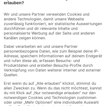
Bleib auf dem Laufenden mit unserem Newsletter
Der toom Newsletter: Keine Angebote und Aktionen mehr verpassen!
Zur Newsletter Anmeldung
Folge uns
Zahlungsarten
Versandarten
Sicher einkaufen
Jetzt die toom-App herunterladen