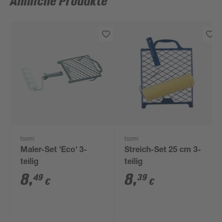
Ähnliche Produkte
toom
toom
Maler-Set 'Eco' 3-
Streich-Set 25 cm 3-
teilig
teilig
8
,
8
,
49
39
€
€