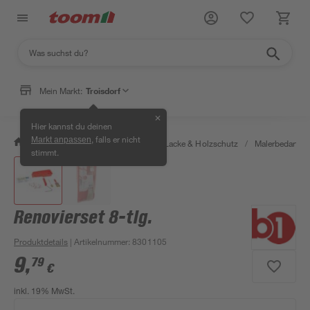
Mein Markt:
Troisdorf
✕
Hier kannst du deinen
, falls er nicht
Markt anpassen
/
Bauen & Renovieren
/
Farben, Lacke & Holzschutz
/
Malerbedarf
/
stimmt.
Renovierset 8-tlg.
Produktdetails
| Artikelnummer
:
8301105
9
,
79
€
inkl. 19% MwSt.