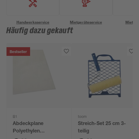
Handwerksservice
Mietgeräteservice
Miettra
Häufig dazu gekauft
Bestseller
B1
toom
Abdeckplane
Streich-Set 25 cm 3-
Polyethylen
teilig