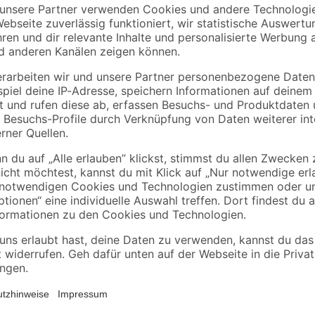
Steht bei dir ein Bauprojekt an u
schau dir die Spachtelmasse 'Molt
Wohnung sanieren möchtest, ist si
Ausbessern von Untergründen nut
während der Arbeit nicht kälter als
Spachtelmasse das, was deinem Pr
 gelangen. Ist ärztlicher Rat erforderlich, Verpackung oder Kennzeichnu
hlsein GIFTINFORMATIONSZENTRUM/Arzt anrufen. Behälter nur völlig r