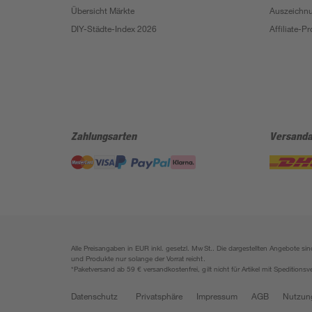
Übersicht Märkte
Auszeichn
DIY-Städte-Index 2026
Affiliate-
Zahlungsarten
Versanda
Alle Preisangaben in EUR inkl. gesetzl. MwSt.. Die dargestellten Angebote 
und Produkte nur solange der Vorrat reicht.
*Paketversand ab 59 € versandkostenfrei, gilt nicht für Artikel mit Speditionsv
Datenschutz
Privatsphäre
Impressum
AGB
Nutzun