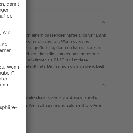
nd du suchst nach einem passenden Material dafür? Dann
ofill' von Molto einmal näher an. Wenn du deine
e eine besonders große Hilfe, denn du kannst sie zum
zen. Wir empfehlen, dass die Umgebungstemperatur
 10 °C und nicht wärmer als 21 °C ist. Ist diese
ojekt noch gefehlt hat? Dann mach dich an die Arbeit!
ngsetikett bereithalten. Nicht in die Augen, auf die
estentleert der Wertstoffsammlung zuführen! Größere