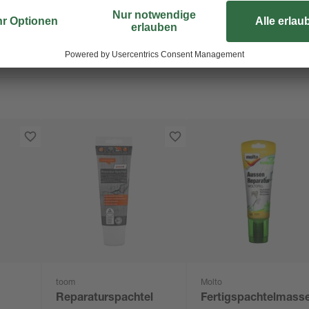
toom
Molto
Reparaturspachtel
Fertigspachtelmass