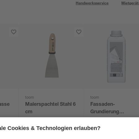
Handwerksservice
Mietgerät
toom
toom
asse
Malerspachtel Stahl 6
Fassaden-
cm
Grundierung
transparent 1 l
3
,
11
,
29
29
€
€
11,29 € / Liter