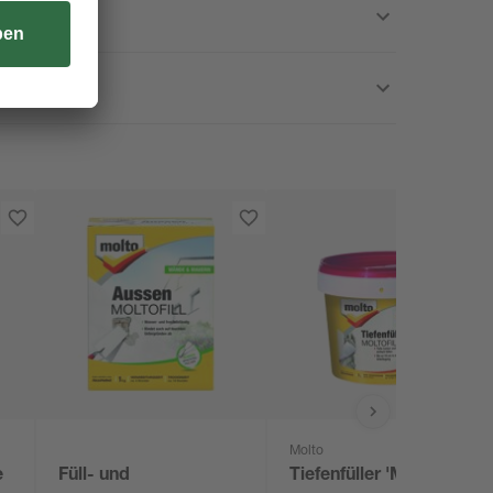
Molto
e
Füll- und
Tiefenfüller 'Moltofill'