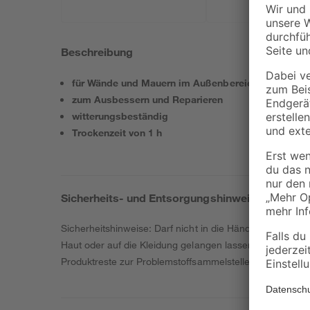
Beschreibung
für Wände und Mauern im Außenbereich
zum Ausbessern und Reparieren
witterungsbeständig
Trockenzeit von 1 h
Sicherheits- und Entsorgungshinweise
Sicherheitshinweise: Darf nicht in die Hände von Kindern
Haut oder auf die Kleidung gelangen lassen. Bei Unwo
Produktreste zur Problemstoffsammelstelle bringen.