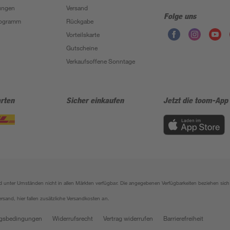
ungen
Versand
Folge uns
Programm
Rückgabe
Vorteilskarte
Gutscheine
Verkaufsoffene Sonntage
rten
Sicher einkaufen
Jetzt die toom-App
sind unter Umständen nicht in allen Märkten verfügbar. Die angegebenen Verfügbarkeiten beziehen s
ersand, hier fallen zusätzliche Versandkosten an.
gsbedingungen
Widerrufsrecht
Vertrag widerrufen
Barrierefreiheit