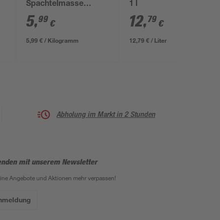
Spachtelmasse
1 l
'Moltofill' außen weiß
5
,
12
,
99
79
€
€
1 kg
5,99 € / Kilogramm
12,79 € / Liter
Abholung im Markt in 2 Stunden
enden mit unserem Newsletter
eine Angebote und Aktionen mehr verpassen!
Anmeldung