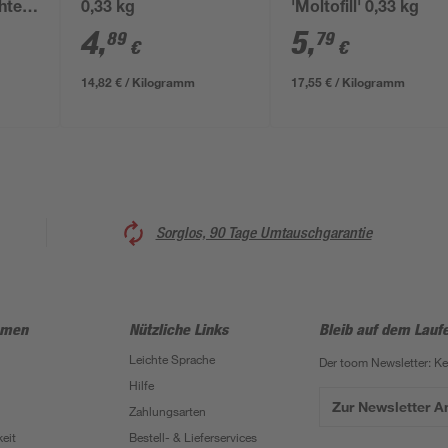
htel
0,33 kg
'Moltofill' 0,33 kg
4
,
5
,
89
79
€
€
14,82 € / Kilogramm
17,55 € / Kilogramm
Sorglos, 90 Tage Umtauschgarantie
hmen
Nützliche Links
Bleib auf dem Lauf
Leichte Sprache
Der toom Newsletter: K
Hilfe
Zur Newsletter 
Zahlungsarten
eit
Bestell- & Lieferservices