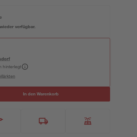
e
 wieder verfügbar.
sdorf
h hinterlegt
 Märkten
In den Warenkorb