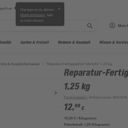
geöffnet
✕
Hier kannst du deinen
, falls
Markt anpassen
er nicht stimmt.
Mein 
Sanitär
Garten & Freizeit
Wohnen & Haushalt
Wissen & Servic
Putze & Ausgleichsmassen
/
Reparatur-Fertigspachtel 'Moltofill' 1,25 kg
Reparatur-Fertig
1,25 kg
Produktdetails
| Artikelnummer
:
8503506
12
,
99
€
10,39 € / Kilogramm
Paketinhalt:
1,25 Kilogramm