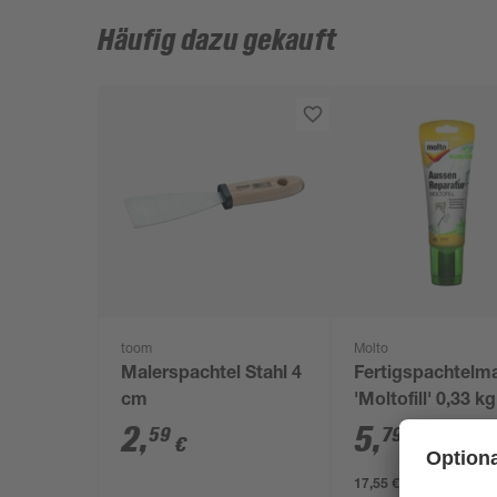
Häufig dazu gekauft
toom
Molto
Malerspachtel Stahl 4
Fertigspachtelm
cm
'Moltofill' 0,33 kg
2
,
5
,
59
79
€
€
17,55 € / Kilogramm