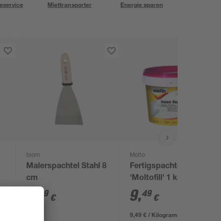
eservice
Miettransporter
Energie sparen
toom
Molto
Malerspachtel Stahl 8
Fertigspachtelmasse
cm
'Moltofill' 1 kg
4
,
9
,
59
49
€
€
9,49 € / Kilogramm