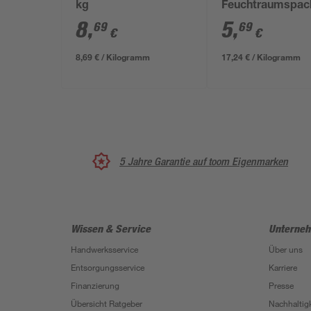
kg
Feuchtraumspac
0,33 kg
8
,
5
,
69
69
€
€
8,69 € / Kilogramm
17,24 € / Kilogramm
5 Jahre Garantie auf toom Eigenmarken
Wissen & Service
Unterne
Handwerksservice
Über uns
Entsorgungsservice
Karriere
Finanzierung
Presse
Übersicht Ratgeber
Nachhaltigk