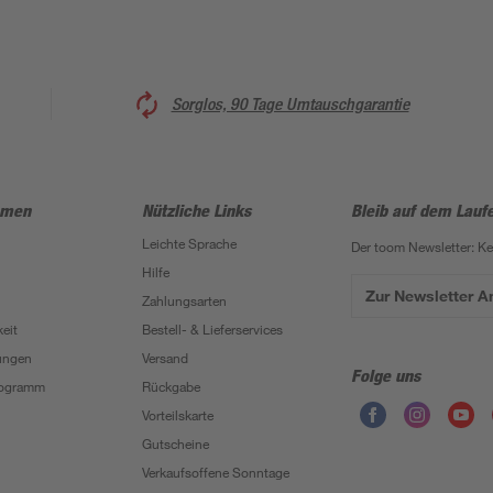
Sorglos, 90 Tage Umtauschgarantie
hmen
Nützliche Links
Bleib auf dem Lauf
Leichte Sprache
Der toom Newsletter: K
Hilfe
Zur Newsletter 
Zahlungsarten
eit
Bestell- & Lieferservices
ungen
Versand
Folge uns
Programm
Rückgabe
Vorteilskarte
Gutscheine
Verkaufsoffene Sonntage