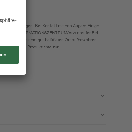
htsschutz tragen. Bei Kontakt mit den Augen: Einige
.: Sofort GIFTINFORMATIONSZENTRUM/Arzt anrufenBei
n waschen. An einem gut belüfteten Ort aufbewahren.
ühren! Größere Produktreste zur