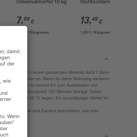
Universalmörtel 10 kg
Dichtschlämme 10 kg
7
,
13
,
99
49
€
€
0,80 € / Kilogramm
1,35 € / Kilogramm
nd du suchst nach einem passenden Material dafür? Dann
k-mix einmal näher an. Wenn du deine Wohnung sanieren
roße Hilfe, denn du kannst ihn zum Ausbessern von
s die Verarbeitungszeit 120 Minuten beträgt. Dabei
ischen 5 und 30 °C liegen. Ein zuverlässiger Mörtel für
 dir!
Umgang mit Mörtel und Zement und erfahre, wie man