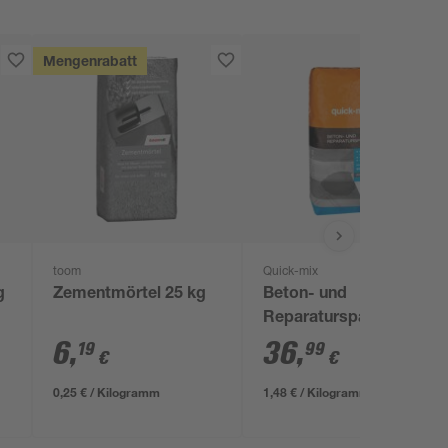
Mengenrabatt
toom
Quick-mix
g
Zementmörtel 25 kg
Beton- und
Reparaturspachtel 25
kg
6
,
36
,
19
99
€
€
0,25 € / Kilogramm
1,48 € / Kilogramm