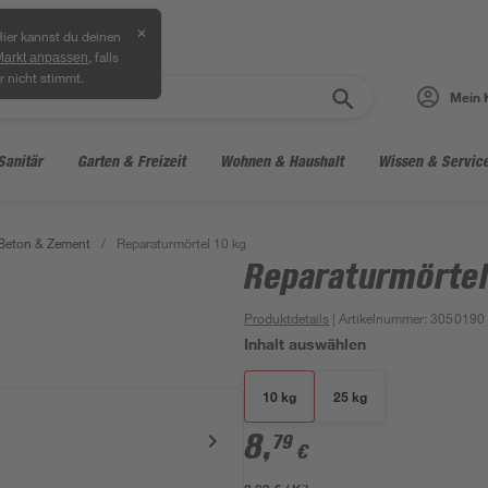
✕
ier kannst du deinen
, falls
Markt anpassen
r nicht stimmt.
Mein 
Sanitär
Garten & Freizeit
Wohnen & Haushalt
Wissen & Servic
 Beton & Zement
/
Reparaturmörtel 10 kg
Reparaturmörtel
Produktdetails
| Artikelnummer
:
3050190
Inhalt auswählen
10 kg
25 kg
8
,
79
€