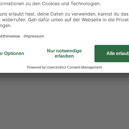
cht schwere Augenschäden. Kann die Atemwege reizen.
rn gelangen. Schutzhandschuhe / Schutzkleidung / Augenschutz / Gesic
orhandene Kontaktlinsen nach Möglichkeit entfernen. Weiter spülen
 hinzuziehen. Kontaminierte Kleidung ausziehen und vor erneutem Trage
fbewahren. Behälter nur völlig restentleert der Wertstoffsammlung zuf