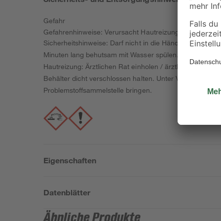
Gefahr
Gefahrenhinweise: Verursacht Hautreizungen. Verursa
Sicherheitshinweise: Darf nicht in die Hände von Kinde
Minuten lang behutsam mit Wasser spülen. Eventuell v
Hautreizung: Ärztlichen Rat einholen / ärztliche Hilfe
Behälter dicht verschlossen halten. Unter Verschluss au
Problemstoffsammelstelle bringen.
Eigenschaften
Datenblätter
Ähnliche Produkte