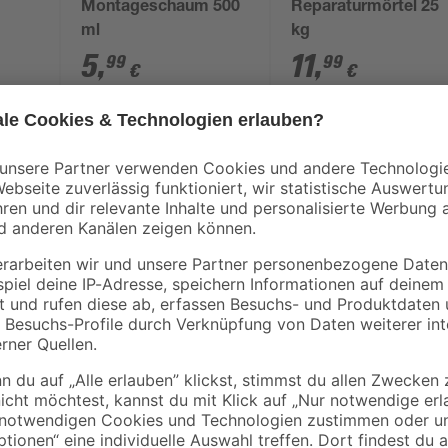
Montageschaum 500
Reparaturmörtel 25
ml
kg
5
,
11
,
99
99
€
€
11,98 € / Liter
0,48 € / Kilogramm
Steht bei dir ein Bauprojekt an u
schau dir diesen Mörtel von Quic
möchtest, ist er eine besonders g
frostsicher
Untergründen nutzen. Beachte, das
sollte die Umgebungstemperatur zw
rauchen
dein Projekt - genau das bieten wir
Erhalte viele nützliche Tipps im 
Beton selbst mischen
kann.