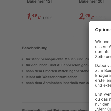
Baueimer 12 l
Baueimer 20 l
1
,
2
,
49
49
€
€
1,69 €
2,99 €
Beschreibung
für stark beanspruchte Mauer- und Putzflächen
für den Innen- und Außenbereich geeignet
nach dem Erhärten witterungsbeständig, stoß- und 
leicht mit Wasser anzumischen
nach dem Anmischen innerhalb von ca. 2 h zu verb
Sicherheits- und Entsorgungshinweise