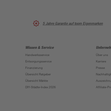
5 Jahre Garantie auf toom Eigenmarken
Wissen & Service
Unterne
Handwerksservice
Über uns
Entsorgungsservice
Karriere
Finanzierung
Presse
Übersicht Ratgeber
Nachhaltigk
Übersicht Märkte
Auszeichn
DIY-Städte-Index 2026
Affiliate-