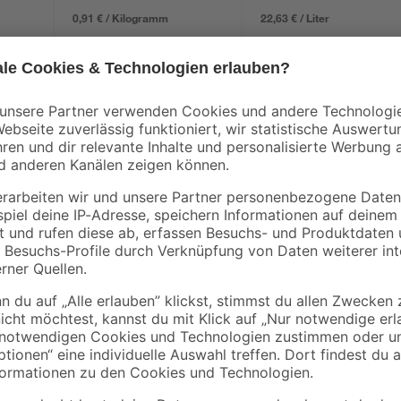
0,91 € / Kilogramm
22,63 € / Liter
Der Reparatur-Lackstift mit 10 ml I
 Küche und Bad
Lackfehler zuverlässig auszubesse
er Möbel
Heizkörpern, Spülen oder Möbeln ei
Acryl sowie für pulverbeschichtete
chtete und lackierte Oberflächen
Untergrund sauber, trocken und fet
Minuten und halte ihn beim Öffne
mehreren Schichten auf und lasse
Lack ist hitzebeständig bis 60 °C u
Gebrauchsspuren unauffällig zu