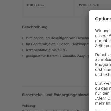
0,10 € / Liter
22,34 € / Pack
Beschreibung
zum schnellen Beseitigen von Beschädigungen in
für Sanitärobjekte, Fliesen, Heizkörper, Spülen od
hitzebeständig bis 60 °C
geeignet für Keramik, Emaille, Acryl, pulverbeschi
Sicherheits- und Entsorgungshinweise
Achtung