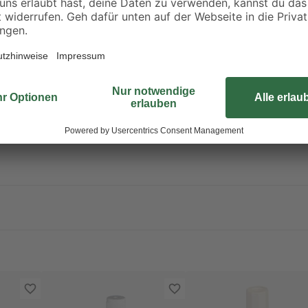
Kann Schläfrigkeit und Benommenheit verursachen.
rpackung oder Kennzeichnungsetikett bereithalten. Darf nicht in die Hä
 fernhalten. Nicht rauchen. Staub / Rauch / Gas / Nebel / Dampf / Ae
an die frische Luft bringen und für ungehinderte Atmung sorgen. Unte
roduktreste zur Problemstoffsammelstelle bringen.