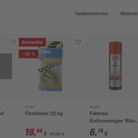
Handwerksservice
Mietgerät
Bestseller
- 23 %
Knauf
Nigrin
nd'
Flexkleber 22 kg
Fahrrad-
Kettenreiniger 'Bike
61 cm
Line' 300 ml
19
,
6
,
99
79
€
€
25,99 €