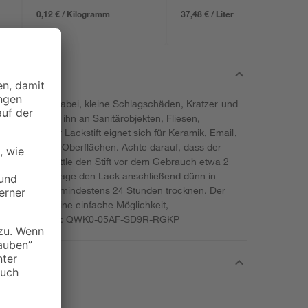
0,12 € / Kilogramm
37,48 € / Liter
nhalt hilft dir dabei, kleine Schlagschäden, Kratzer und
rn. Du kannst ihn an Sanitärobjekten, Fliesen,
nsetzen. Der Lackstift eignet sich für Keramik, Email,
 und lackierte Oberflächen. Achte darauf, dass der
tfrei ist. Schüttle den Stift vor dem Gebrauch etwa 2
n senkrecht. Trage den Lack anschließend dünn in
 jede Schicht mindestens 24 Stunden trocknen. Der
nd bietet dir eine einfache Möglichkeit,
 kaschieren. UFI: QWK0-05AF-SD9R-RGKP