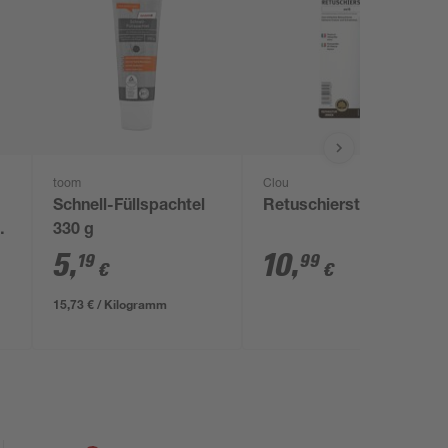
toom
Clou
Schnell-Füllspachtel
Retuschierstift weiß
330 g
5
,
10
,
19
99
€
€
15,73 € / Kilogramm