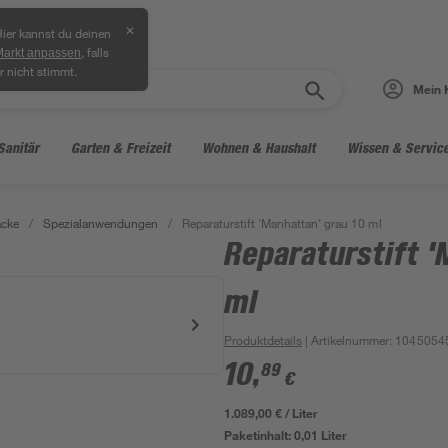
✕
ier kannst du deinen
, falls
Markt anpassen
r nicht stimmt.
Mein 
Sanitär
Garten & Freizeit
Wohnen & Haushalt
Wissen & Servic
acke
/
Spezialanwendungen
/
Reparaturstift 'Manhattan' grau 10 ml
Reparaturstift '
ml
Produktdetails
| Artikelnummer
:
1045054
10
,
89
€
1.089,00 € / Liter
Paketinhalt:
0,01 Liter