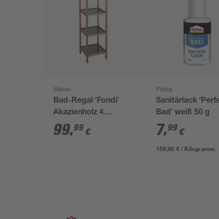
Wenko
Pattex
Bad-Regal 'Fondi'
Sanitärlack 'Perf
Akazienholz 4
Bad' weiß 50 g
Glasböden 36 x 36 x
99
,
7
,
99
99
€
€
112 cm
159,80 € / Kilogramm