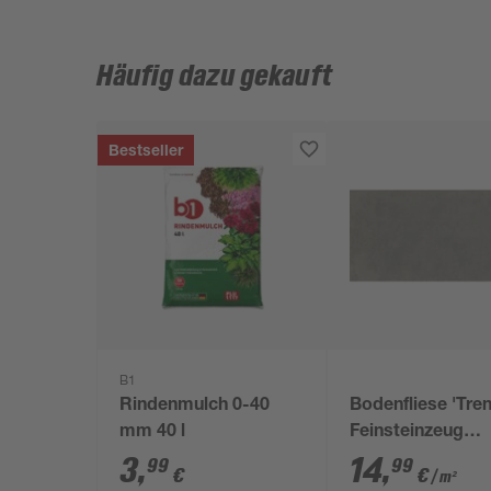
Häufig dazu gekauft
Bestseller
B1
Rindenmulch 0-40
Bodenfliese 'Tre
mm 40 l
Feinsteinzeug
anthrazit 30,5 x 
3
,
14
,
99
99
€
€
/ m²