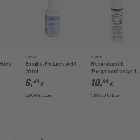
Wenko
Cornat
ektes
Emaille-Fix Lack weiß
Reparaturstift
20 ml
'Pergamon' beige 10
ml
6
,
10
,
49
89
€
€
324,50 € / Liter
1.089,00 € / Liter