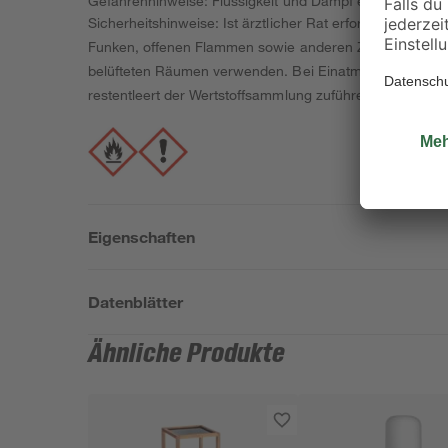
Gefahrenhinweise: Flüssigkeit und Dampf entzündbar. 
Sicherheitshinweise: Ist ärztlicher Rat erforderlich, Ve
Funken, offenen Flammen sowie anderen Zündquellenarten
belüfteten Räumen verwenden. Bei Einatmen: Die Person 
restentleert der Wertstoffsammlung zuführen! Größere P
Eigenschaften
Datenblätter
Ähnliche Produkte