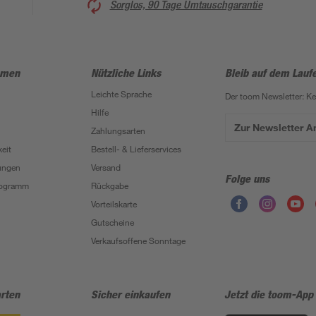
Sorglos, 90 Tage Umtauschgarantie
hmen
Nützliche Links
Bleib auf dem Lauf
Leichte Sprache
Der toom Newsletter: K
Hilfe
Zur Newsletter 
Zahlungsarten
eit
Bestell- & Lieferservices
ungen
Versand
Folge uns
Programm
Rückgabe
Vorteilskarte
Gutscheine
Verkaufsoffene Sonntage
rten
Sicher einkaufen
Jetzt die toom-App