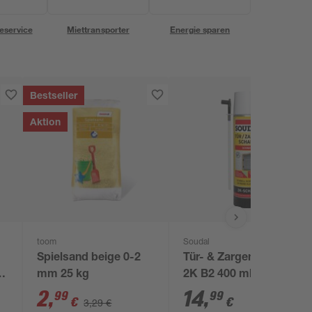
eservice
Miettransporter
Energie sparen
Bestseller
Aktion
toom
Soudal
Spielsand beige 0-2
Tür- & Zargenschaum
mm 25 kg
2K B2 400 ml
2
,
14
,
99
99
€
€
3,29 €