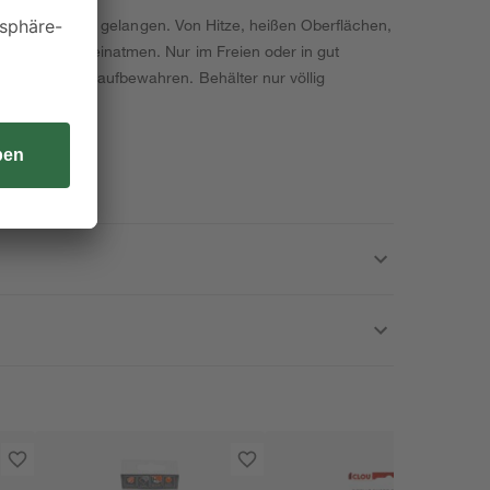
nde von Kindern gelangen. Von Hitze, heißen Oberflächen,
rosol nicht einatmen. Nur im Freien oder in gut
r Verschluss aufbewahren. Behälter nur völlig