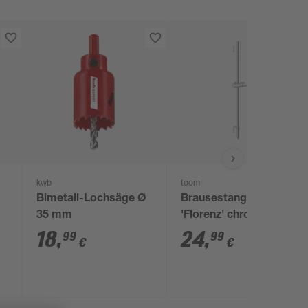
kwb
toom
Bimetall-Lochsäge Ø
Brausestange
35 mm
'Florenz' chromfarben
70 x 10 x 7 cm
18
,
24
,
99
99
€
€