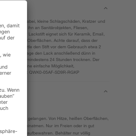
nhalt hilft dir dabei, kleine Schlagschäden, Kratzer und
rn. Du kannst ihn an Sanitärobjekten, Fliesen,
nsetzen. Der Lackstift eignet sich für Keramik, Email,
 und lackierte Oberflächen. Achte darauf, dass der
tfrei ist. Schüttle den Stift vor dem Gebrauch etwa 2
n senkrecht. Trage den Lack anschließend dünn in
 jede Schicht mindestens 24 Stunden trocknen. Der
nd bietet dir eine einfache Möglichkeit,
 kaschieren. UFI: QWK0-05AF-SD9R-RGKP
nde von Kindern gelangen. Von Hitze, heißen Oberflächen,
rosol nicht einatmen. Nur im Freien oder in gut
r Verschluss aufbewahren. Behälter nur völlig