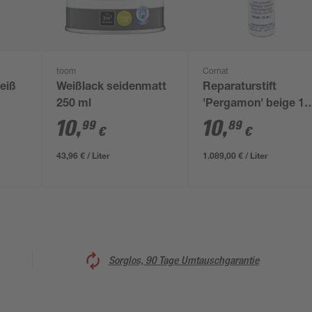
toom
Cornat
weiß
Weißlack seidenmatt
Reparaturstift
250 ml
'Pergamon' beige 10
ml
10
,
10
,
99
89
€
€
43,96 € / Liter
1.089,00 € / Liter
Sorglos, 90 Tage Umtauschgarantie