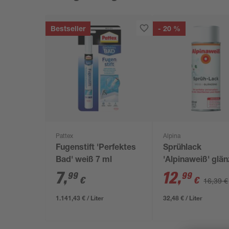
Bestseller
- 20 %
Pattex
Alpina
Fugenstift 'Perfektes
Sprühlack
Bad' weiß 7 ml
'Alpinaweiß' glä
400 ml
7
,
12
,
99
99
€
€
16,39 €
1.141,43 € / Liter
32,48 € / Liter