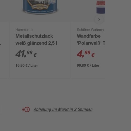
Hammerite
Schöner Wohnen Farbe
Metallschutzlack
Wandfarbe
weiß glänzend 2,5 l
'Polarweiß' Tube matt
50 ml
41
,
4
,
99
99
€
€
16,80 € / Liter
99,80 € / Liter
Abholung im Markt in 2 Stunden