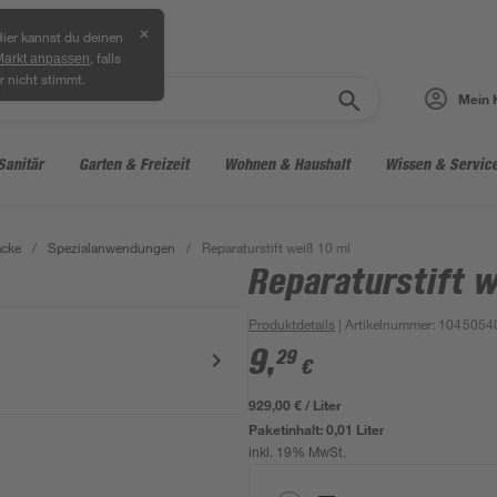
✕
ier kannst du deinen
, falls
Markt anpassen
r nicht stimmt.
Mein 
Sanitär
Garten & Freizeit
Wohnen & Haushalt
Wissen & Servic
acke
/
Spezialanwendungen
/
Reparaturstift weiß 10 ml
Reparaturstift w
Produktdetails
| Artikelnummer
:
1045054
9
,
29
€
929,00 € / Liter
Paketinhalt:
0,01 Liter
inkl. 19% MwSt.