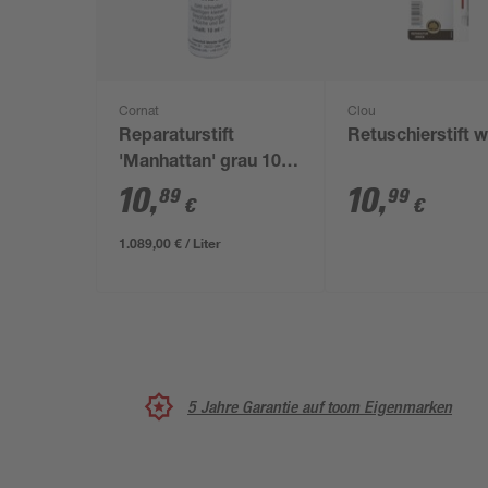
Cornat
Clou
Reparaturstift
Retuschierstift 
'Manhattan' grau 10
ml
10
,
10
,
89
99
€
€
1.089,00 € / Liter
5 Jahre Garantie auf toom Eigenmarken