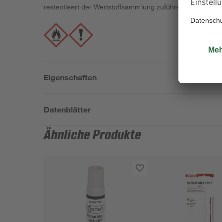
restentleert der Wertstoffsammlung zuführen! Größere P
Eigenschaften
Datenblätter
Ähnliche Produkte