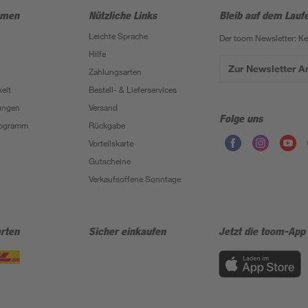
hmen
Nützliche Links
Bleib auf dem Lauf
Leichte Sprache
Der toom Newsletter: K
Hilfe
Zur Newsletter 
Zahlungsarten
eit
Bestell- & Lieferservices
ungen
Versand
Folge uns
Programm
Rückgabe
Vorteilskarte
Gutscheine
Verkaufsoffene Sonntage
rten
Sicher einkaufen
Jetzt die toom-App