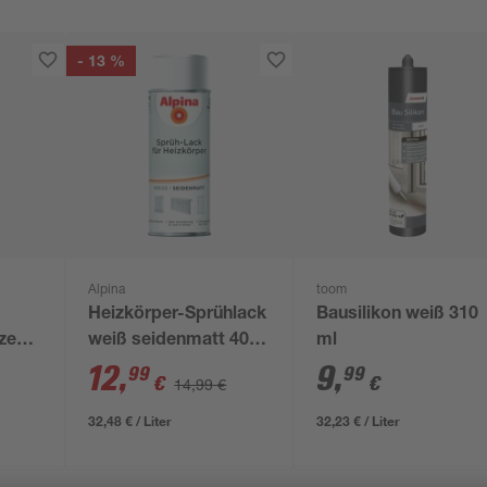
- 13 %
Alpina
toom
Heizkörper-Sprühlack
Bausilikon weiß 310
nzend
weiß seidenmatt 400
ml
ml
12
,
9
,
99
99
€
€
14,99 €
32,48 € / Liter
32,23 € / Liter