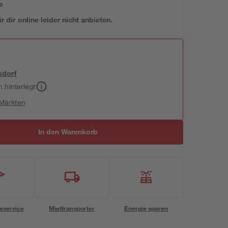
e
 dir online leider nicht anbieten.
sdorf
h hinterlegt
 Märkten
In den Warenkorb
eservice
Miettransporter
Energie sparen