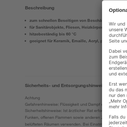
Beschreibung
zum schnellen Beseitigen von Beschädigungen in
für Sanitärobjekte, Fliesen, Heizkörper, Spülen od
hitzebeständig bis 60 °C
geeignet für Keramik, Emaille, Acryl, pulverbeschi
Sicherheits- und Entsorgungshinweise
Achtung
Gefahrenhinweise: Flüssigkeit und Dampf entzündbar. 
Sicherheitshinweise: Ist ärztlicher Rat erforderlich, Ve
Funken, offenen Flammen sowie anderen Zündquellenarten
belüfteten Räumen verwenden. Bei Einatmen: Die Person 