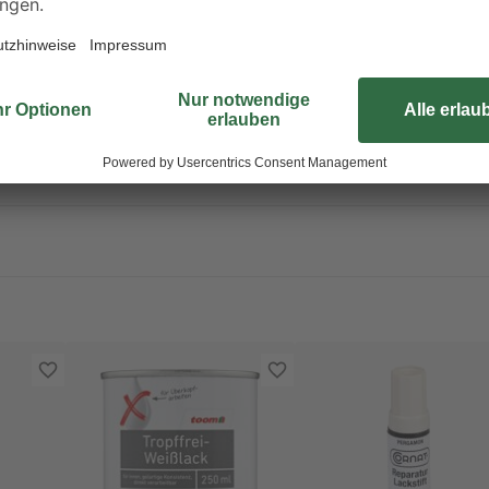
roduktreste zur Problemstoffsammelstelle bringen.