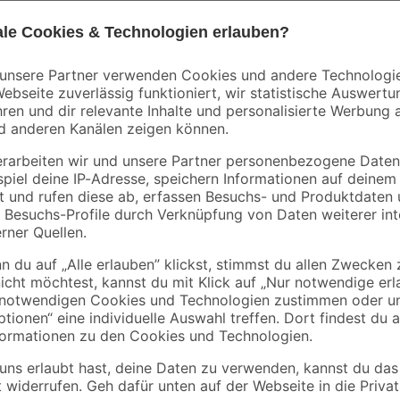
Der Reparatur-Lackstift mit 10 ml I
 Küche und Bad
Lackfehler zuverlässig auszubesse
er Möbel
Heizkörpern, Spülen oder Möbeln ei
Acryl sowie für pulverbeschichtete
chtete und lackierte Oberflächen
Untergrund sauber, trocken und fet
Minuten und halte ihn beim Öffne
mehreren Schichten auf und lasse
Lack ist hitzebeständig bis 60 °C u
Gebrauchsspuren unauffällig zu
Kann Schläfrigkeit und Benommenheit verursachen.
rpackung oder Kennzeichnungsetikett bereithalten. Darf nicht in die Hä
 fernhalten. Nicht rauchen. Staub / Rauch / Gas / Nebel / Dampf / Ae
an die frische Luft bringen und für ungehinderte Atmung sorgen. Unte