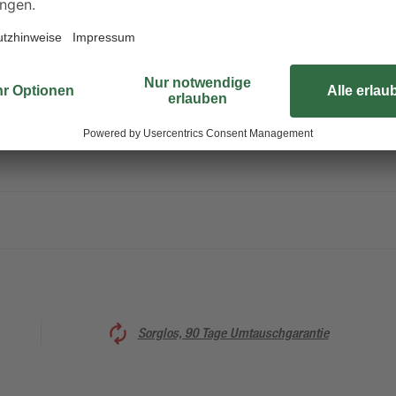
S20 & TwinCover Deckel mit Wasserentnahme
Sorglos, 90 Tage Umtauschgarantie