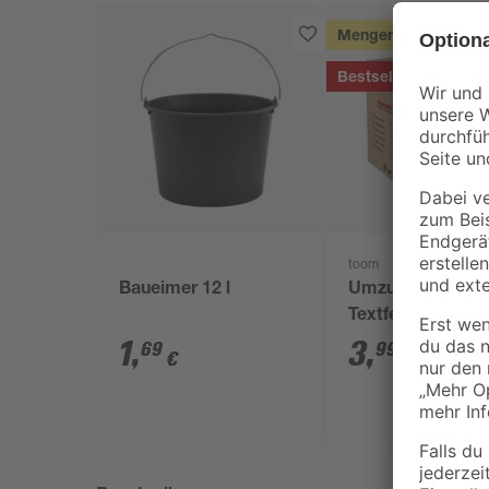
Mengenrabatt
Bestseller
toom
Baueimer 12 l
Umzugskarton m
Textfeld 65 l
1
,
3
,
69
99
€
€