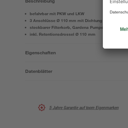
Beschreibung
befahrbar mit PKW und LKW
3 Anschlüsse Ø 110 mm mit Dichtung
steckbarer Filterkorb, Gardena Pumpe, Schacht V
inkl. Retentionsdrossel Ø 110 mm
Eigenschaften
Datenblätter
5 Jahre Garantie auf toom Eigenmarken