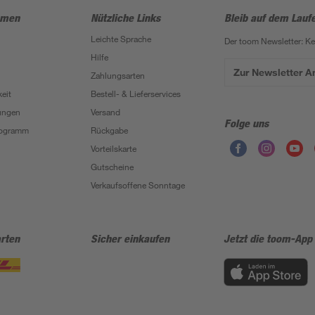
hmen
Nützliche Links
Bleib auf dem Lauf
Leichte Sprache
Der toom Newsletter: K
Hilfe
Zur Newsletter 
Zahlungsarten
eit
Bestell- & Lieferservices
ungen
Versand
Folge uns
Programm
Rückgabe
Vorteilskarte
Gutscheine
Verkaufsoffene Sonntage
rten
Sicher einkaufen
Jetzt die toom-App