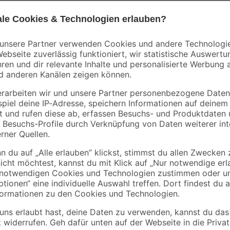
Mengenrabatt
Mengenrabatt
Bestseller
toom
it
Umzugskarton 50 l,
Schwerlastkiste 34 x
Belastbarkeit 15 kg
61,5 x 35 cm, 50 kg
2
,
5
,
29
49
€
€