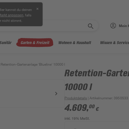
✕
ier kannst du deinen
, falls
Markt anpassen
r nicht stimmt.
Mein 
Sanitär
Garten & Freizeit
Wohnen & Haushalt
Wissen & Servic
Retention-Gartenanlage 'Blueline' 10000 l
Retention-Garten
10000 l
Produktdetails
| Artikelnummer
:
3950533
4.609
,
00
€
inkl. 19% MwSt.