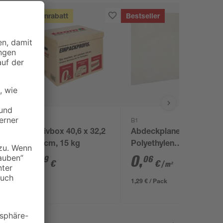
Mengenrabatt
Bestseller
toom
B1
Archivbox 40,6 x 32,2
Abdeckplane
x 29 cm, 15 kg
Polyethylen
transparent 4 x 5 m
3
,
0
,
99
06
€
€
/ m²
1,29 € / Pack