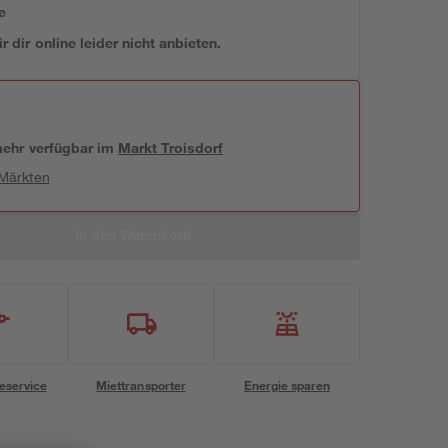
e
 dir online leider nicht anbieten.
 mehr verfügbar
im
Markt
Troisdorf
 Märkten
In den Warenkorb
eservice
Miettransporter
Energie sparen