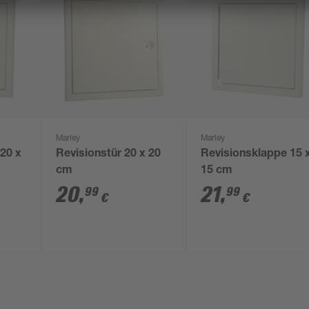
Marley
Marley
20 x
Revisionstür 20 x 20
Revisionsklappe 15 
cm
15 cm
20
,
21
,
99
99
€
€