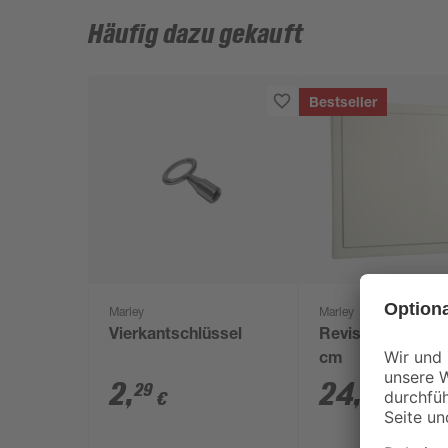
Häufig dazu gekauft
Bestseller
Marley
Marley
Vierkantschlüssel
Revisionstür 30 
cm
2
,
24
,
29
99
€
€