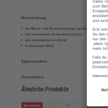
Beschreibung
zur Wand- und Deckenmontage geeignet
mit versenktem Vierkantverschluss
aus beschichtetem Metall
in dezentem Weiß
Eigenschaften
Datenblätter
Ähnliche Produkte
Bestseller