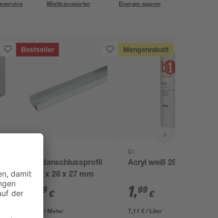
eservice
Miettransporter
Energie sparen
Bestseller
Mengenrabatt
Knauf
B1
Wandanschlussprofil
Acryl weiß 280 ml
3000 x 28 x 27 mm
7
,
1
,
49
99
€
€
2,50 € / Meter
7,11 € / Liter