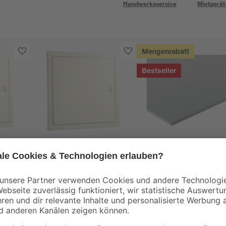
Handwerksservice
Mietgerät
Mengenrabatt
Bestseller
Marley
Knauf
x 30
Revisionstür 20 x 20
Ausbauplatte 60 x
cm
1,25 x 200 cm
20
,
4
,
99
49
€
€
/ m²
5,39 € / Pack