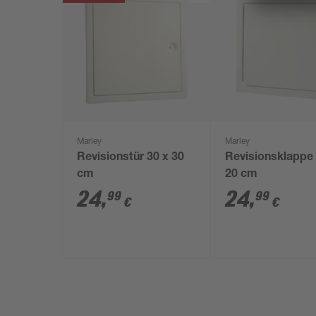
Marley
Marley
Revisionstür 30 x 30
Revisionsklappe 
cm
20 cm
24
,
24
,
99
99
€
€