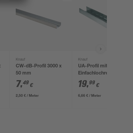
Knauf
Knauf
x
CW-dB-Profil 3000 x
UA-Profil mit
50 mm
Einfachlochreihe 3000
x 50 x 40 mm
7
,
19
,
49
99
€
€
2,50 € / Meter
6,66 € / Meter