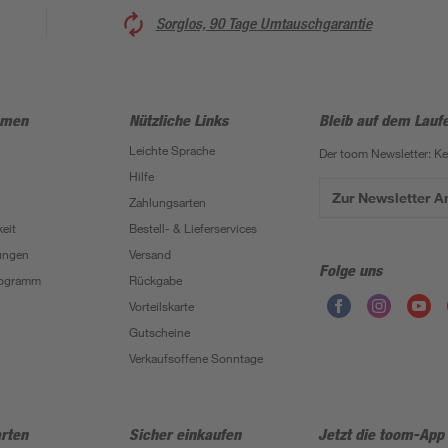
Sorglos, 90 Tage Umtauschgarantie
hmen
Nützliche Links
Bleib auf dem Lauf
Leichte Sprache
Der toom Newsletter: K
Hilfe
Zur Newsletter 
Zahlungsarten
eit
Bestell- & Lieferservices
ungen
Versand
Folge uns
Programm
Rückgabe
Vorteilskarte
Gutscheine
Verkaufsoffene Sonntage
rten
Sicher einkaufen
Jetzt die toom-App