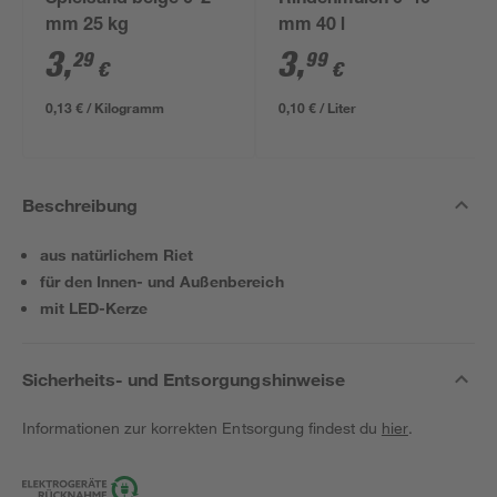
Spielsand beige 0-2
Rindenmulch 0-40
mm 25 kg
mm 40 l
3
,
3
,
29
99
€
€
0,13 € / Kilogramm
0,10 € / Liter
Beschreibung
aus natürlichem Riet
für den Innen- und Außenbereich
mit LED-Kerze
Sicherheits- und Entsorgungshinweise
Informationen zur korrekten Entsorgung findest du
hier
.