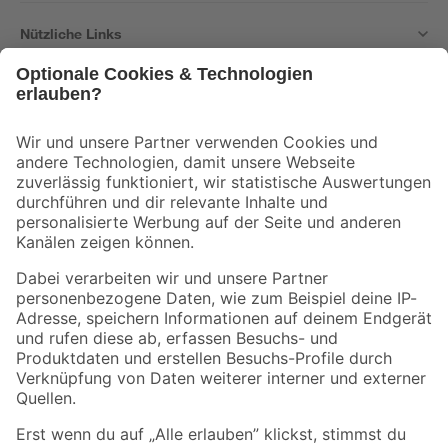
Nützliche Links
Bleib auf dem Laufenden mit unserem Newsletter
Der toom Newsletter: Keine Angebote und Aktionen mehr verpassen!
Zur Newsletter Anmeldung
Folge uns
Zahlungsarten
Versandarten
Sicher einkaufen