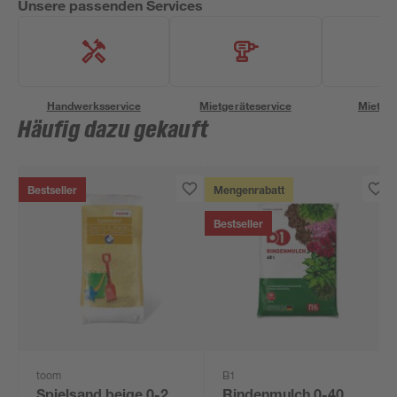
Unsere passenden Services
Handwerksservice
Mietgeräteservice
Miettra
Häufig dazu gekauft
Bestseller
Mengenrabatt
Bestseller
toom
B1