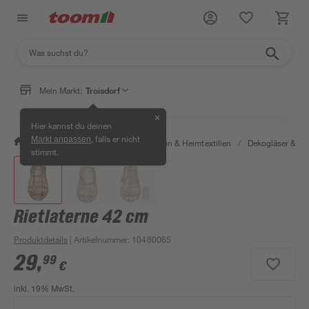
Mein Markt:
Troisdorf
✕
Hier kannst du deinen
, falls er nicht
Markt anpassen
/
Wohnen & Haushalt
/
Dekoration & Heimtextilien
/
Dekogläser & Wi
stimmt.
Rietlaterne 42 cm
Produktdetails
| Artikelnummer
:
10480065
29
,
99
€
inkl. 19% MwSt.