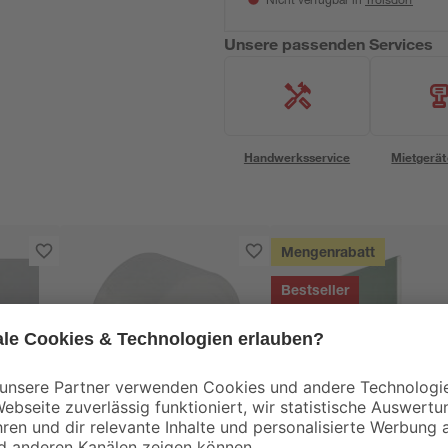
Nicht verfügbar in
Unsere passenden Services
Handwerksservice
Mietgerät
Mengenrabatt
Bestseller