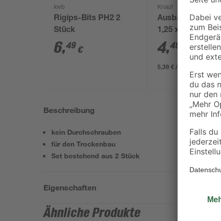
kwb
Knauf
Rigips-Bits PH2 2
Ausbauplatte 60 
Stück
1,25 x 200 cm
6
,
4
,
49
49
€
€
/ m²
5,39 € / Pack
Beschreibung
kein Durchschrauben
für den Trockenbau
Set bestehend aus 2 Stück
Eigenschaften
Ähnliche Produkte