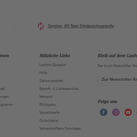
Sorglos, 90 Tage Umtauschgarantie
hmen
Nützliche Links
Bleib auf dem Lauf
Leichte Sprache
Der toom Newsletter: K
Hilfe
Zur Newsletter 
Zahlungsarten
eit
Bestell- & Lieferservices
ungen
Versand
Folge uns
Programm
Rückgabe
Vorteilskarte
Gutscheine
Verkaufsoffene Sonntage