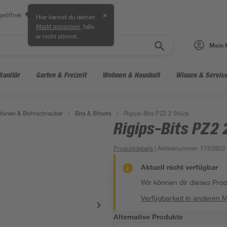
geöffnet
✕
Hier kannst du deinen
, falls
Markt anpassen
er nicht stimmt.
Mein 
Sanitär
Garten & Freizeit
Wohnen & Haushalt
Wissen & Servic
hinen & Bohrschrauber
/
Bits & Bitsets
/
Rigips-Bits PZ2 2 Stück
Rigips-Bits PZ2 
Produktdetails
| Artikelnummer
:
1750922
Aktuell nicht verfügbar
Wir können dir dieses Produ
Verfügbarkeit in anderen 
Alternative Produkte