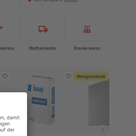
Nicht verfügbar in
eservice
Miettransporter
Energie sparen
Mengenrabatt