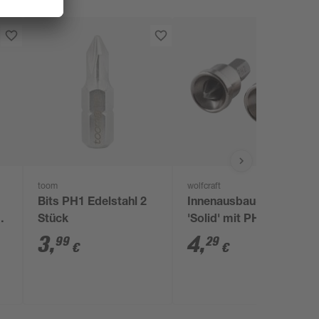
toom
wolfcraft
Bits PH1 Edelstahl 2
Innenausbau-Bits
Stück
'Solid' mit PH 2-
Antrieb
3
,
4
,
99
29
€
€