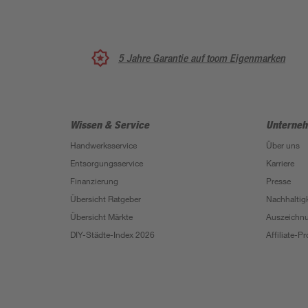
5 Jahre Garantie auf toom Eigenmarken
Wissen & Service
Unterne
Handwerksservice
Über uns
Entsorgungsservice
Karriere
Finanzierung
Presse
Übersicht Ratgeber
Nachhaltigk
Übersicht Märkte
Auszeichn
DIY-Städte-Index 2026
Affiliate-