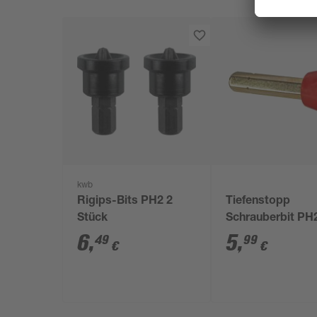
kwb
Rigips-Bits PH2 2
Tiefenstopp
Stück
Schrauberbit PH
6
,
5
,
49
99
€
€