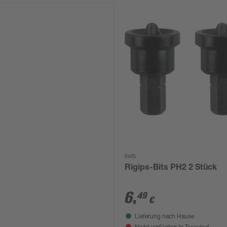
kwb
Rigips-Bits PH2 2 Stück
6
,
49
€
Lieferung nach Hause
Troisdorf