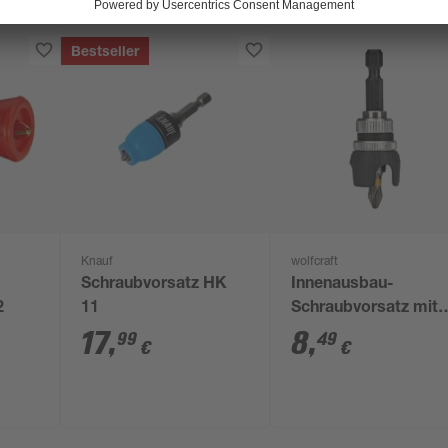
Bestseller
Knauf
wolfcraft
Schraubvorsatz HK
Innenausbau-
2
11
Schraubvorsatz mit
PH 2-Bit
17
,
8
,
99
49
€
€