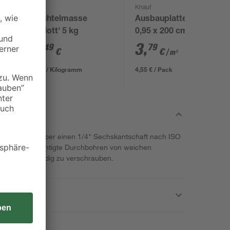
Knauf
Knauf
Spachtelmasse
Ausbauplatte 60 x
0
'Uniflott' 5 kg
0,95 x 200 cm
11
,
3
,
49
79
€
€
/ m²
2,30 € / Kilogramm
4,55 € / Pack
stopp verfügt über einen 1/4" Sechskantschaft nach ISO
 das unbeabsichtigte Durchbohren von weichen
tbauplatten bündig zu verschrauben.