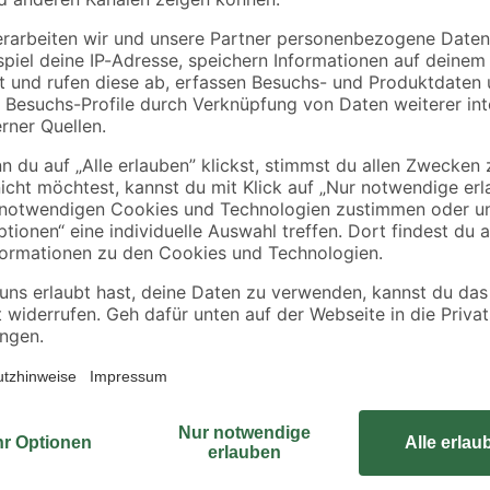
toom
Knauf
x
Fugendeckstreifen
Gipskartonplatte
Glasfaservlies 25 m
'Greenboard' 200 x 6
x 1,25 cm
2
,
6
,
49
39
€
€
/ m²
0,10 € / Meter
7,67 € / Pack
Der Rigips-Bit von kwb mit Tiefen
1173. Der Tiefenstopp verhindert
Werkstoffen und hilft dabei Leich