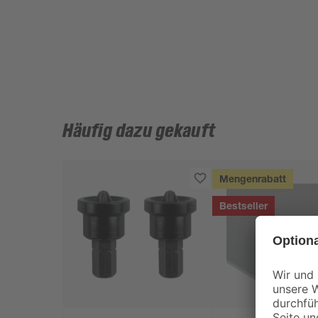
Häufig dazu gekauft
Mengenrabatt
Bestseller