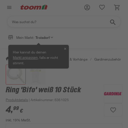
Mein Markt:
Troisdorf
✕
Hier kannst du deinen
, falls er nicht
Markt anpassen
/
Wohnen & Haushalt
/
Gardinen & Vorhänge
/
Gardinenzubehör
/
stimmt.
Ring 'Bifo' weiß 10 Stück
Produktdetails
| Artikelnummer
:
6361025
4
,
99
€
inkl. 19% MwSt.