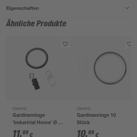
Eigenschaften
Ähnliche Produkte
Gardinia
Gardinia
Gardinenringe
Gardinenringe 10
'Industrial Home' Ø 33
Stück
mm 10 Stück
11
,
10
,
99
99
€
€