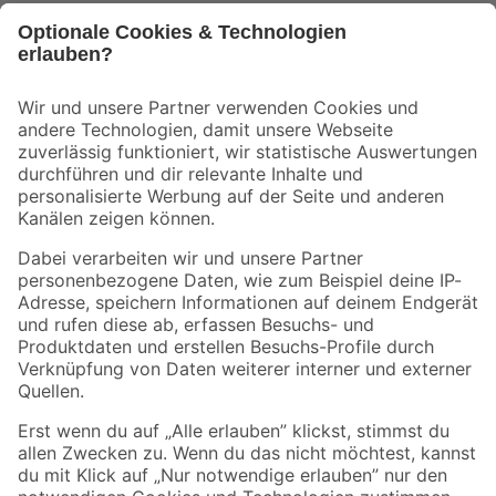
Bleib auf dem Laufenden mit unserem Newsletter
Der toom Newsletter: Keine Angebote und Aktionen mehr verpassen!
Zur Newsletter Anmeldung
Folge uns
Zahlungsarten
Versandarten
Sicher einkaufen
Jetzt die toom-App herunterladen