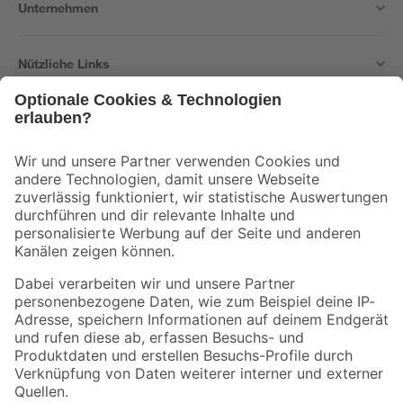
Unternehmen
Nützliche Links
Bleib auf dem Laufenden mit unserem Newsletter
Der toom Newsletter: Keine Angebote und Aktionen mehr verpassen!
Zur Newsletter Anmeldung
Folge uns
Zahlungsarten
Versandarten