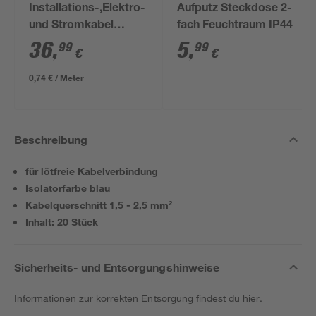
Installations-,Elektro-
Aufputz Steckdose 2-
und Stromkabel
fach Feuchtraum IP44
NYM-J 3x1,5mm² 50
36
,
5
,
99
99
€
€
m
0,74 € / Meter
Beschreibung
für lötfreie Kabelverbindung
Isolatorfarbe blau
Kabelquerschnitt 1,5 - 2,5 mm²
Inhalt: 20 Stück
Sicherheits- und Entsorgungshinweise
Informationen zur korrekten Entsorgung findest du
hier
.