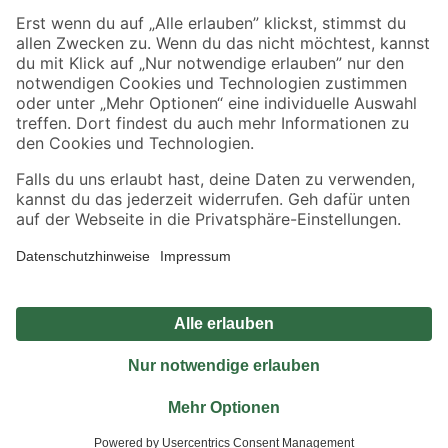
Sicher einkaufen
Jetzt die toom-App herunterladen
Alle Preisangaben in EUR inkl. gesetzl. MwSt.. Die dargestellten Angebote sind unter
Umständen nicht in allen Märkten verfügbar. Die angegebenen Verfügbarkeiten beziehen
sich auf den unter "Mein Markt" ausgewählten toom Baumarkt. Alle Angebote und
Produkte nur solange der Vorrat reicht.
*Paketversand ab 59 € versandkostenfrei, gilt nicht für Artikel mit Speditionsversand, hier
fallen zusätzliche Versandkosten an.
Datenschutz
Privatsphäre
Impressum
AGB
Nutzungsbedingungen
Widerrufsrecht
Vertrag widerrufen
Barrierefreiheit
© 2026 toom Baumarkt GmbH