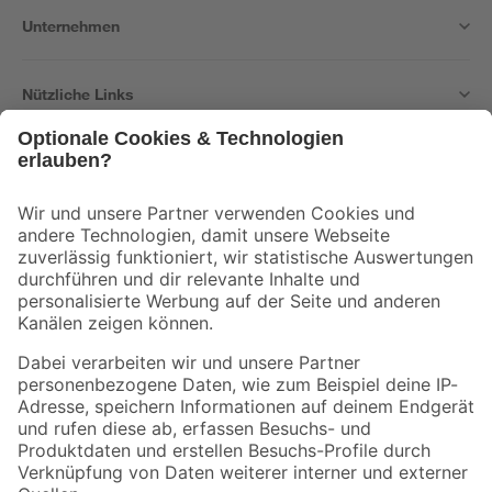
Unternehmen
Nützliche Links
Bleib auf dem Laufenden mit unserem Newsletter
Der toom Newsletter: Keine Angebote und Aktionen mehr verpassen!
Zur Newsletter Anmeldung
Folge uns
Zahlungsarten
Versandarten