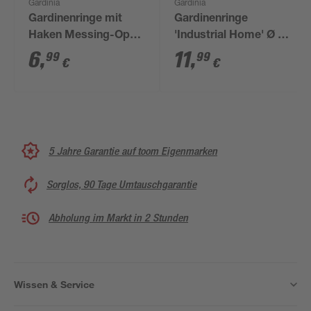
Gardinia
Gardinia
Gardinenringe mit
Gardinenringe
Haken Messing-Optik
'Industrial Home' Ø 33
6 Stück
mm 10 Stück
6
,
11
,
99
99
€
€
5 Jahre Garantie auf toom Eigenmarken
Sorglos, 90 Tage Umtauschgarantie
Abholung im Markt in 2 Stunden
Wissen & Service