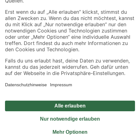
Sicher einkaufen
Jetzt die toom-App herunterladen
Alle Preisangaben in EUR inkl. gesetzl. MwSt.. Die dargestellten Angebote sind unter
Umständen nicht in allen Märkten verfügbar. Die angegebenen Verfügbarkeiten beziehen
sich auf den unter "Mein Markt" ausgewählten toom Baumarkt. Alle Angebote und
Produkte nur solange der Vorrat reicht.
*Paketversand ab 59 € versandkostenfrei, gilt nicht für Artikel mit Speditionsversand, hier
fallen zusätzliche Versandkosten an.
Datenschutz
Privatsphäre
Impressum
AGB
Nutzungsbedingungen
Widerrufsrecht
Vertrag widerrufen
Barrierefreiheit
© 2026 toom Baumarkt GmbH