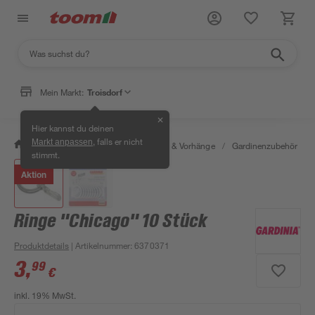
Mein Markt:
Troisdorf
✕
Hier kannst du deinen
, falls er nicht
Markt anpassen
/
Wohnen & Haushalt
/
Gardinen & Vorhänge
/
Gardinenzubehör
/
stimmt.
Aktion
Ringe "Chicago" 10 Stück
Produktdetails
| Artikelnummer
:
6370371
3
,
99
€
inkl. 19% MwSt.