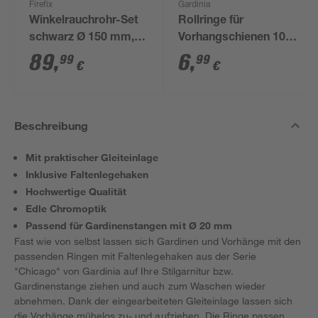
Firefix
Gardinia
Winkelrauchrohr-Set
Rollringe für
schwarz Ø 150 mm,
Vorhangschienen 100
3-teilig
Stück
89
,
6
,
99
99
€
€
Beschreibung
Mit praktischer Gleiteinlage
Inklusive Faltenlegehaken
Hochwertige Qualität
Edle Chromoptik
Passend für Gardinenstangen mit Ø 20 mm
Fast wie von selbst lassen sich Gardinen und Vorhänge mit den
passenden Ringen mit Faltenlegehaken aus der Serie
"Chicago" von Gardinia auf Ihre Stilgarnitur bzw.
Gardinenstange ziehen und auch zum Waschen wieder
abnehmen. Dank der eingearbeiteten Gleiteinlage lassen sich
die Vorhänge mühelos zu- und aufziehen. Die Ringe passen