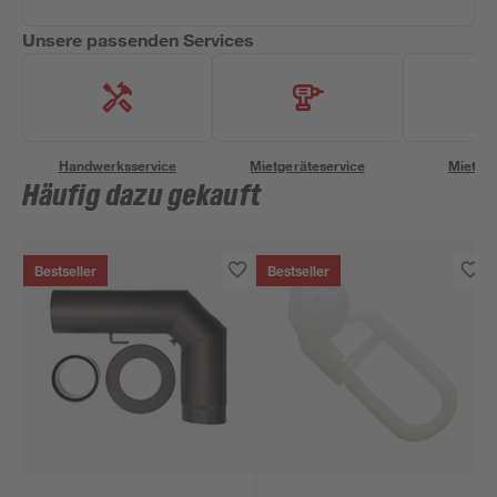
Unsere passenden Services
Handwerksservice
Mietgeräteservice
Miettra
Häufig dazu gekauft
Bestseller
Bestseller