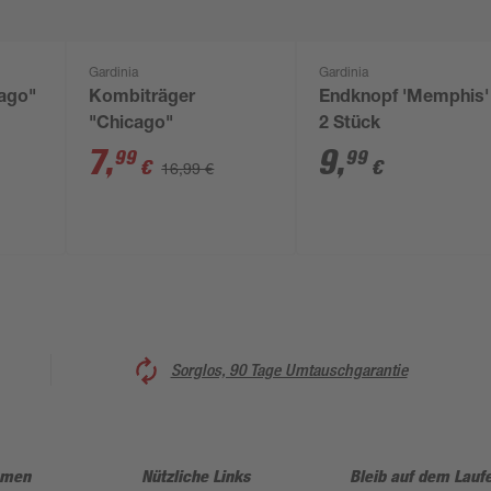
Gardinia
Gardinia
ago"
Kombiträger
Endknopf 'Memphis'
"Chicago"
2 Stück
7
,
9
,
99
99
€
€
16,99 €
Sorglos, 90 Tage Umtauschgarantie
hmen
Nützliche Links
Bleib auf dem Lauf