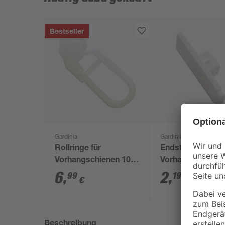
Bestseller
Gardinia
Gardinia
Rollringe für
Endstücke für
Vorhangschienen 100
Vorhangschiene
Stück
1 weiß 2 Stück
6
,
2
,
99
19
€
€
Beschreibung