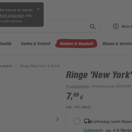
✕
ier kannst du deinen
, falls
Markt anpassen
r nicht stimmt.
Mein 
Sanitär
Garten & Freizeit
Wohnen & Haushalt
Wissen & Servic
zubehör
/
Ringe 'New York' 8 Stück
Ringe 'New York'
Produktdetails
| Artikelnummer
:
6363588
7
,
99
€
inkl. 19% MwSt.
Lieferung nach Haus
Lieferzeit:
ca. 4-5 Werk