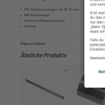
Für Gardinenstangen mit Ø 12 mm
Mit Gleiteinlage
Inklusive Faltenlegehaken
8 Stück
Eigenschaften
Ähnliche Produkte