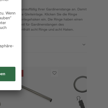
 passen sich unauffällig Ihrer Gardinenstange an. Damit
inneren Ring eine Gleiteinlage. Klicken Sie die Ringe
gelieferten Faltenlegehaken ein. Die Ringe haben einen
 und sind damit für Gardinenstangen des
ne Packung enthält acht Ringe und acht Haken.
- 55 %