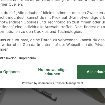
Die Ringe "New York” von Gardinia
alles rund läuft, befindet sich im 
einfach und problemlos in die mit
inneren Durchmesser von 17,5 mm
Durchmessers 12 mm optimiert. Ei
- 52 %