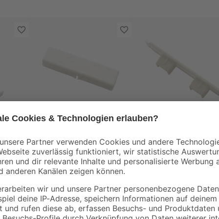
Gardinia
Gardinia
Schienenverbinder für
Endstücke GE2 weiß
n GE
Vorhangschienen
2 Stück
weiß
2
,
2
,
19
49
€
€