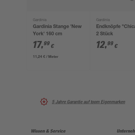
Gardinia
Gardinia
Gardinia Stange 'New
Endknöpfe "Chic
York' 160 cm
2 Stück
17
,
12
,
99
99
€
€
11,24 € / Meter
5 Jahre Garantie auf toom Eigenmarken
Wissen & Service
Unterne