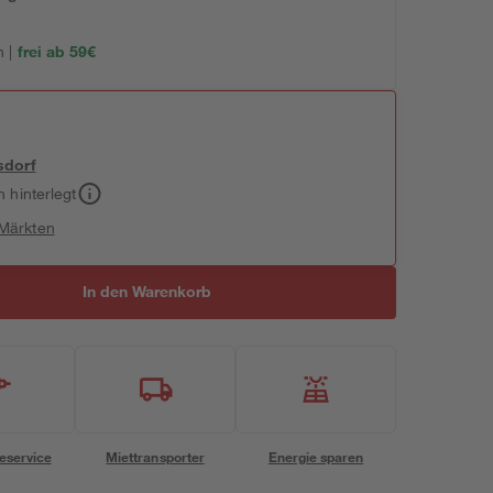
 |
frei ab 59€
sdorf
h hinterlegt
 Märkten
In den Warenkorb
eservice
Miettransporter
Energie sparen