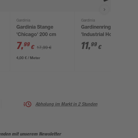
Gardinia
Gardinia
Gardinia Stange
Gardinenringe
'Chicago' 200 cm
'Industrial Home' Ø 33
mm 10 Stück
7
,
11
,
99
99
€
€
17,99 €
4,00 € / Meter
Abholung im Markt in 2 Stunden
enden mit unserem Newsletter