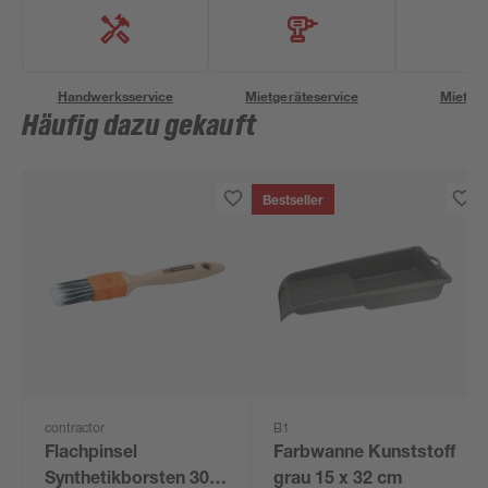
Handwerksservice
Mietgeräteservice
Miettra
Häufig dazu gekauft
Bestseller
contractor
B1
Flachpinsel
Farbwanne Kunststoff
Synthetikborsten 30
grau 15 x 32 cm