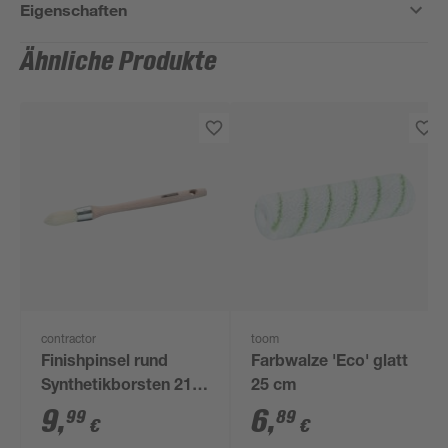
Eigenschaften
Ähnliche Produkte
contractor
toom
Finishpinsel rund
Farbwalze 'Eco' glatt
Synthetikborsten 21
25 cm
mm
9
,
6
,
99
89
€
€