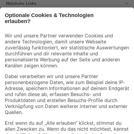
Nützliche Links
Bleib auf dem Laufenden mit unserem Newsletter
Der toom Newsletter: Keine Angebote und Aktionen mehr verpassen!
Zur Newsletter Anmeldung
Folge uns
Zahlungsarten
Versandarten
Sicher einkaufen