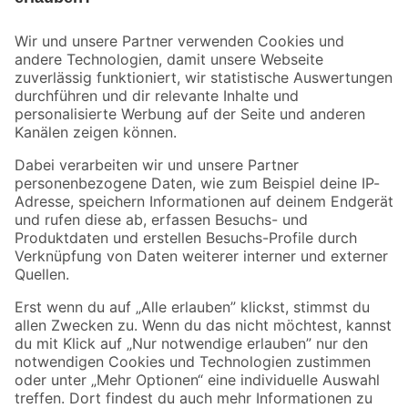
Bleib auf dem Laufenden mit unserem Newsletter
Der toom Newsletter: Keine Angebote und Aktionen mehr verpassen!
Zur Newsletter Anmeldung
Folge uns
Zahlungsarten
Versandarten
Sicher einkaufen
Jetzt die toom-App herunterladen