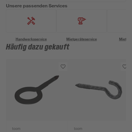
Unsere passenden Services
Handwerksservice
Mietgeräteservice
Miettra
Häufig dazu gekauft
toom
toom