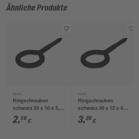
Ähnliche Produkte
toom
toom
Ringschrauben
Ringschrauben
schwarz 20 x 10 x 3,3
schwarz 30 x 12 x 4
mm 4 Stück
mm 4 Stück
2
,
3
,
59
29
€
€