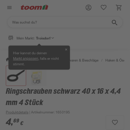
Mein Markt:
Troisdorf
✕
Hier kannst du deinen
, falls er nicht
Markt anpassen
/
Werkstatt & Maschinen
/
Eisenwaren & Beschläge
/
Haken & Ösen
stimmt.
Ringschrauben schwarz 40 x 16 x 4,4
mm 4 Stück
Produktdetails
| Artikelnummer
:
1650195
4
,
69
€