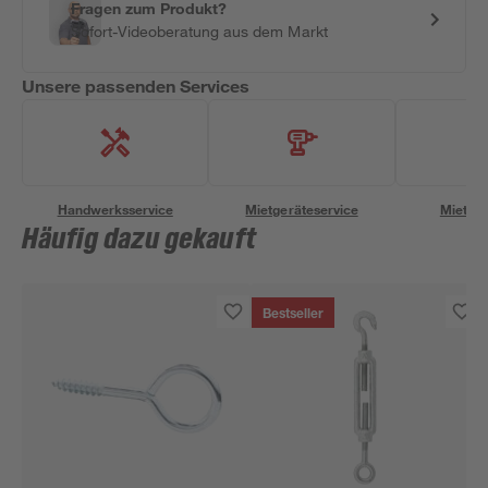
Fragen zum Produkt?
Sofort-Videoberatung aus dem Markt
Unsere passenden Services
Handwerksservice
Mietgeräteservice
Miettra
Häufig dazu gekauft
Bestseller