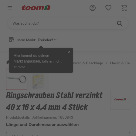
Mein Markt:
Troisdorf
✕
Hier kannst du deinen
, falls er nicht
Markt anpassen
/
Werkstatt & Maschinen
/
Eisenwaren & Beschläge
/
Haken & Ösen
stimmt.
Ringschrauben Stahl verzinkt
40 x 16 x 4,4 mm 4 Stück
Produktdetails
| Artikelnummer
:
1650843
Länge und Durchmesser auswählen