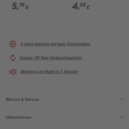
mm 20 Stück
mm 4 Stück
5
,
4
,
79
59
€
€
5 Jahre Garantie auf toom Eigenmarken
Sorglos, 90 Tage Umtauschgarantie
Abholung im Markt in 2 Stunden
Wissen & Service
Unternehmen