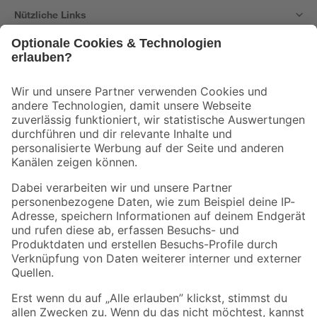
Nützliche Links
Bleib auf dem Laufenden mit unserem Newsletter
Der toom Newsletter: Keine Angebote und Aktionen mehr verpassen!
Zur Newsletter Anmeldung
Folge uns
Zahlungsarten
Versandarten
Sicher einkaufen