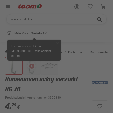
Mein Markt:
Troisdorf
✕
Hier kannst du deinen
, falls er nicht
Markt anpassen
/
Bauen & Renovieren
/
Baustoffe
/
Dachrinnen
/
Dachrinnenhalter
stimmt.
Rinneneisen eckig verzinkt
RG 70
Produktdetails
| Artikelnummer
:
3305830
4
,
29
€