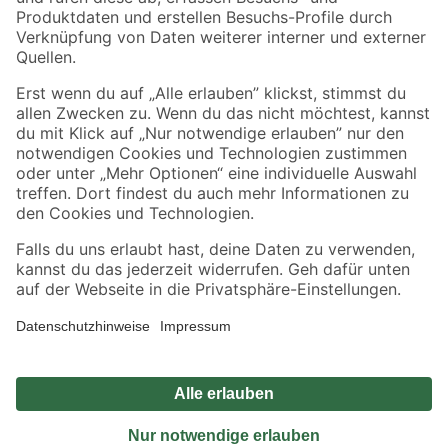
Sicher einkaufen
Jetzt die toom-App herunterladen
Alle Preisangaben in EUR inkl. gesetzl. MwSt.. Die dargestellten Angebote sind unter
Umständen nicht in allen Märkten verfügbar. Die angegebenen Verfügbarkeiten beziehen
sich auf den unter "Mein Markt" ausgewählten toom Baumarkt. Alle Angebote und
Produkte nur solange der Vorrat reicht.
*Paketversand ab 59 € versandkostenfrei, gilt nicht für Artikel mit Speditionsversand, hier
fallen zusätzliche Versandkosten an.
Datenschutz
Privatsphäre
Impressum
AGB
Nutzungsbedingungen
Widerrufsrecht
Vertrag widerrufen
Barrierefreiheit