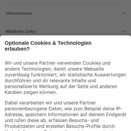
Unternehmen
Nützliche Links
Bleib auf dem Laufenden mit unserem Newsletter
Der toom Newsletter: Keine Angebote und Aktionen mehr verpassen!
Zur Newsletter Anmeldung
Folge uns
Zahlungsarten
Versandarten