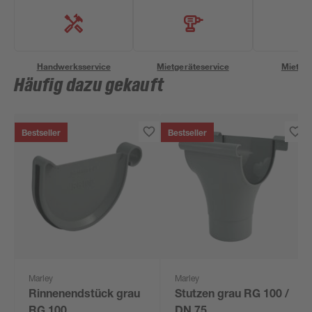
Handwerksservice
Mietgeräteservice
Miettra
Häufig dazu gekauft
Bestseller
Bestseller
Marley
Marley
Rinnenendstück grau
Stutzen grau RG 100 /