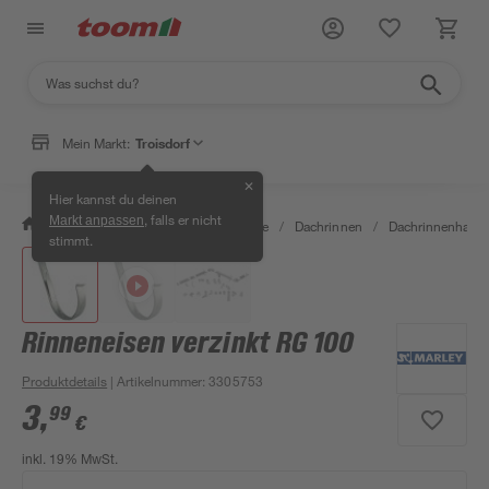
Mein Markt:
Troisdorf
✕
Hier kannst du deinen
, falls er nicht
Markt anpassen
/
Bauen & Renovieren
/
Baustoffe
/
Dachrinnen
/
Dachrinnenhalter
stimmt.
Rinneneisen verzinkt RG 100
Produktdetails
| Artikelnummer
:
3305753
3
,
99
€
inkl. 19% MwSt.