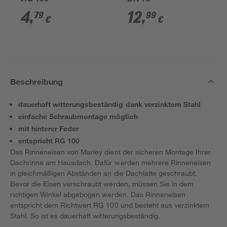
RG 100
DN 75
4
,
12
,
79
99
€
€
Beschreibung
dauerhaft witterungsbeständig dank verzinktem Stahl
einfache Schraubmontage möglich
mit hinterer Feder
entspricht RG 100
Das Rinneneisen von Marley dient der sicheren Montage Ihrer
Dachrinne am Hausdach. Dafür werden mehrere Rinneneisen
in gleichmäßigen Abständen an die Dachlatte geschraubt.
Bevor die Eisen verschraubt werden, müssen Sie in dem
richtigen Winkel abgebogen werden. Das Rinneneisen
entspricht dem Richtwert RG 100 und besteht aus verzinktem
Stahl. So ist es dauerhaft witterungsbeständig.