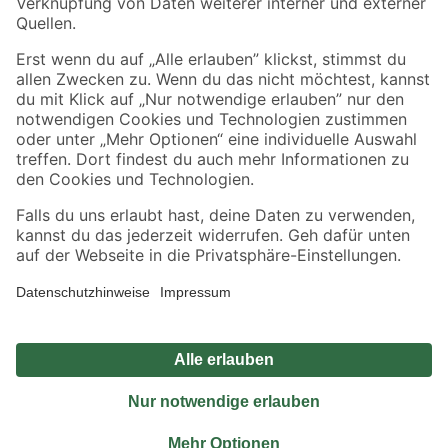
Sicher einkaufen
Jetzt die toom-App herunterladen
Alle Preisangaben in EUR inkl. gesetzl. MwSt.. Die dargestellten Angebote sind unter
Umständen nicht in allen Märkten verfügbar. Die angegebenen Verfügbarkeiten beziehen
sich auf den unter "Mein Markt" ausgewählten toom Baumarkt. Alle Angebote und
Produkte nur solange der Vorrat reicht.
*Paketversand ab 59 € versandkostenfrei, gilt nicht für Artikel mit Speditionsversand, hier
fallen zusätzliche Versandkosten an.
Datenschutz
Privatsphäre
Impressum
AGB
Nutzungsbedingungen
Widerrufsrecht
Vertrag widerrufen
Barrierefreiheit
© 2026 toom Baumarkt GmbH