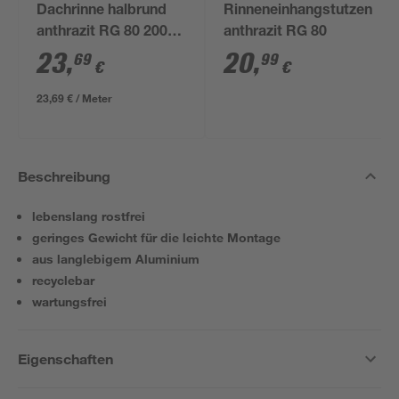
Dachrinne halbrund
Rinneneinhangstutzen
anthrazit RG 80 200
anthrazit RG 80
cm
23
,
20
,
69
99
€
€
23,69 € / Meter
Beschreibung
lebenslang rostfrei
geringes Gewicht für die leichte Montage
aus langlebigem Aluminium
recyclebar
wartungsfrei
Eigenschaften