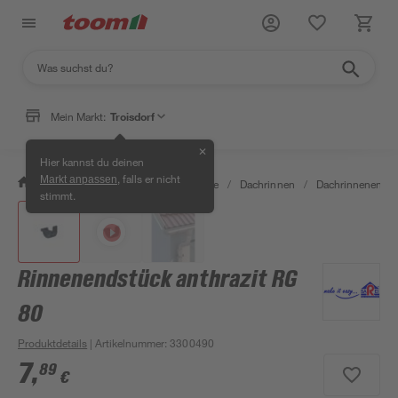
Mein Markt:
Troisdorf
✕
Hier kannst du deinen
, falls er nicht
Markt anpassen
/
Bauen & Renovieren
/
Baustoffe
/
Dachrinnen
/
Dachrinnenendst
stimmt.
Rinnenendstück anthrazit RG
80
Produktdetails
| Artikelnummer
:
3300490
7
,
89
€