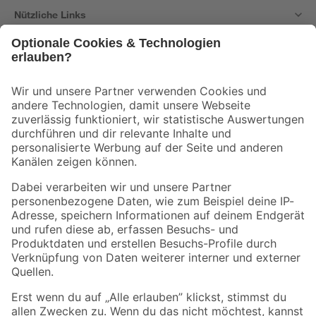
Nützliche Links
Bleib auf dem Laufenden mit unserem Newsletter
Der toom Newsletter: Keine Angebote und Aktionen mehr verpassen!
Zur Newsletter Anmeldung
Folge uns
Zahlungsarten
Versandarten
Sicher einkaufen