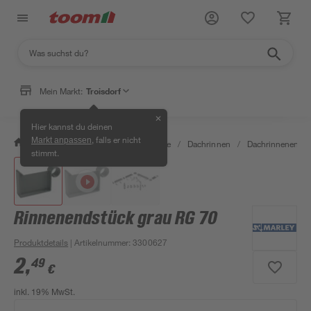
Mein Markt:
Troisdorf
✕
Hier kannst du deinen
, falls er nicht
Markt anpassen
/
Bauen & Renovieren
/
Baustoffe
/
Dachrinnen
/
Dachrinnenendst
stimmt.
Rinnenendstück grau RG 70
Produktdetails
| Artikelnummer
:
3300627
2
,
49
€
inkl. 19% MwSt.