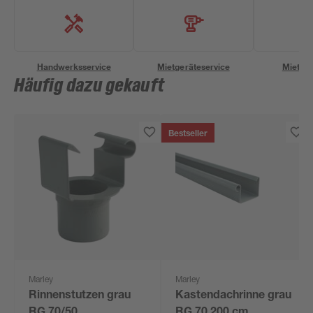
Handwerksservice
Mietgeräteservice
Miettra
Häufig dazu gekauft
Bestseller
Marley
Marley
Rinnenstutzen grau
Kastendachrinne grau