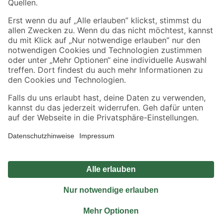
Sicher einkaufen
Jetzt die toom-App herunterladen
Alle Preisangaben in EUR inkl. gesetzl. MwSt.. Die dargestellten Angebote sind unter
Umständen nicht in allen Märkten verfügbar. Die angegebenen Verfügbarkeiten beziehen
sich auf den unter "Mein Markt" ausgewählten toom Baumarkt. Alle Angebote und
Produkte nur solange der Vorrat reicht.
*Paketversand ab 59 € versandkostenfrei, gilt nicht für Artikel mit Speditionsversand, hier
fallen zusätzliche Versandkosten an.
Datenschutz
Privatsphäre
Impressum
AGB
Nutzungsbedingungen
Widerrufsrecht
Vertrag widerrufen
Barrierefreiheit
© 2026 toom Baumarkt GmbH