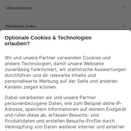
Unternehmen
Nützliche Links
Bleib auf dem Laufenden mit unserem Newsletter
Der toom Newsletter: Keine Angebote und Aktionen mehr verpassen!
Zur Newsletter Anmeldung
Folge uns
Zahlungsarten
Versandarten