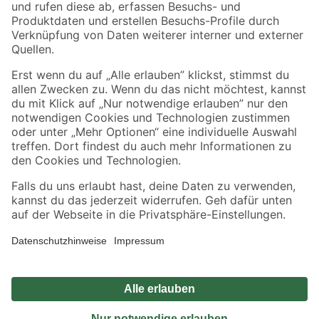
Zahlungsarten
Versandarten
Sicher einkaufen
Jetzt die toom-App herunterladen
Alle Preisangaben in EUR inkl. gesetzl. MwSt.. Die dargestellten Angebote sind unter
Umständen nicht in allen Märkten verfügbar. Die angegebenen Verfügbarkeiten beziehen
sich auf den unter "Mein Markt" ausgewählten toom Baumarkt. Alle Angebote und
Produkte nur solange der Vorrat reicht.
*Paketversand ab 59 € versandkostenfrei, gilt nicht für Artikel mit Speditionsversand, hier
fallen zusätzliche Versandkosten an.
Datenschutz
Privatsphäre
Impressum
AGB
Nutzungsbedingungen
Widerrufsrecht
Vertrag widerrufen