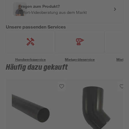
Fragen zum Produkt?
Sofort-Videoberatung aus dem Markt
Unsere passenden Services
Handwerksservice
Mietgeräteservice
Miettra
Häufig dazu gekauft