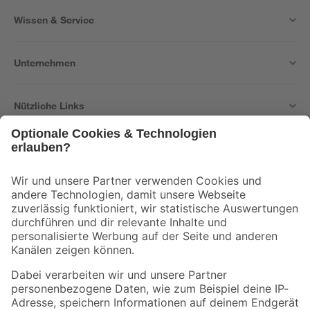
Wissen & Service
Unternehmen
Nützliche Links
Bleib auf dem Laufenden mit unserem Newsletter
Der toom Newsletter: Keine Angebote und Aktionen mehr verpassen!
Zur Newsletter Anmeldung
Folge uns