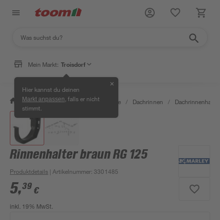
Mein Markt:
Troisdorf
✕
Hier kannst du deinen
, falls er nicht
Markt anpassen
/
Bauen & Renovieren
/
Baustoffe
/
Dachrinnen
/
Dachrinnenhalter
stimmt.
Rinnenhalter braun RG 125
Produktdetails
| Artikelnummer
:
3301485
5
,
39
€
inkl. 19% MwSt.