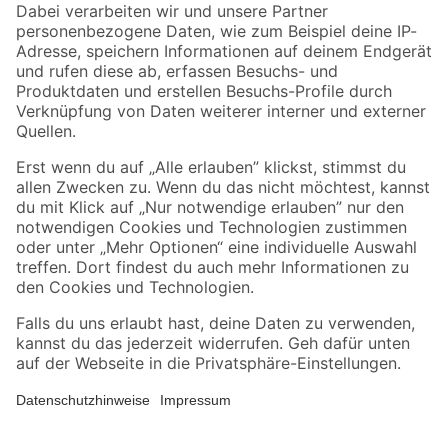
Zahlungsarten
Versandarten
Sicher einkaufen
Jetzt die toom-App herunterladen
Alle Preisangaben in EUR inkl. gesetzl. MwSt.. Die dargestellten Angebote sind unter
Umständen nicht in allen Märkten verfügbar. Die angegebenen Verfügbarkeiten beziehen
sich auf den unter "Mein Markt" ausgewählten toom Baumarkt. Alle Angebote und
Produkte nur solange der Vorrat reicht.
*Paketversand ab 59 € versandkostenfrei, gilt nicht für Artikel mit Speditionsversand, hier
fallen zusätzliche Versandkosten an.