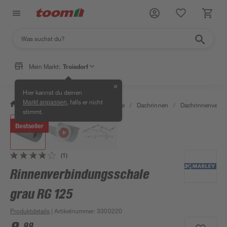
Mein Markt:
Troisdorf
✕
Hier kannst du deinen
, falls er nicht
Markt anpassen
/
Bauen & Renovieren
/
Baustoffe
/
Dachrinnen
/
Dachrinnenverbi
stimmt.
Bestseller
(1)
Rinnenverbindungsschale
grau RG 125
Produktdetails
| Artikelnummer
:
3300220
99