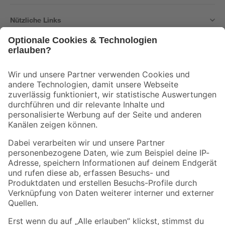
Nützliche Links
Bleib auf dem Laufenden mit unserem Newsletter
Der toom Newsletter: Keine Angebote und Aktionen mehr verpassen!
Zur Newsletter Anmeldung
Folge uns
Zahlungsarten
Versandarten
Sicher einkaufen