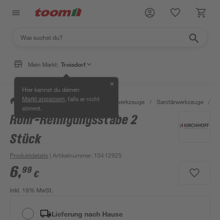
Mein Markt:
Troisdorf
✕
Hier kannst du deinen
, falls er nicht
Markt anpassen
/
Werkstatt & Maschinen
/
Handwerkzeuge
/
Sanitärwerkzeuge
/
R
stimmt.
Rohr-Reinigungsstäbe 2
Stück
Produktdetails
| Artikelnummer
:
10412925
6
,
99
€
inkl. 19% MwSt.
Lieferung nach Hause