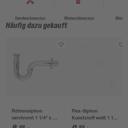
Handwerksservice
Mietgeräteservice
Miettra
Häufig dazu gekauft
Röhrensiphon
Flex-Siphon
verchromt 1 1/4" x 32
Kunststoff weiß 1 1/2'
mm
x 40/50 mm
99
99