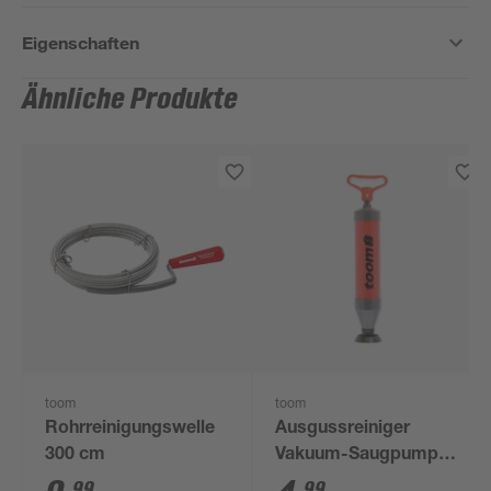
Eigenschaften
Ähnliche Produkte
toom
toom
Rohrreinigungswelle
Ausgussreiniger
300 cm
Vakuum-Saugpumpe
Ø 6 x 38 cm
99
99