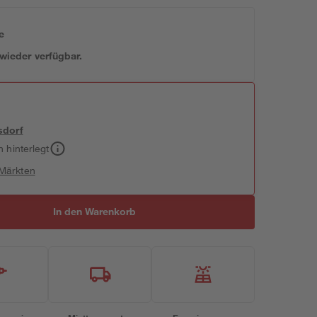
e
 wieder verfügbar.
sdorf
h hinterlegt
 Märkten
In den Warenkorb