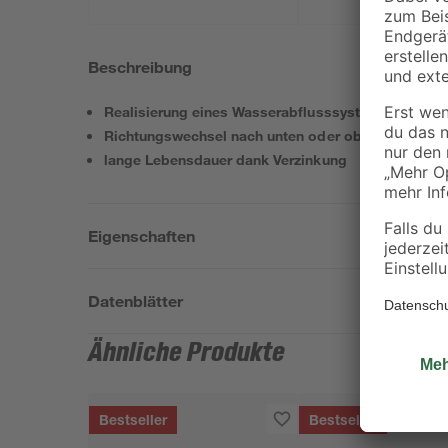
Beschreibung
Realisierung eines Wasserabflusssystems
Richtungswechsel nach unten oder oben
lange Lebensdauer dank Verzinkung
Eigenschaften
Datenblätter
Ähnliche Produkte
Bestseller
Bestseller