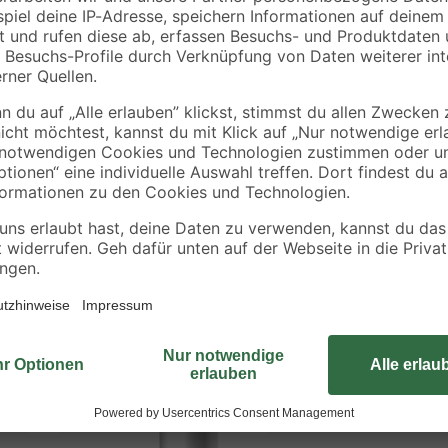
Robuste Dachrinnen aus Zink von
und lassen sich hervorragend ver
Richtungswechsel nach oben bzw. 
die Dachrinne eine lange Lebensd