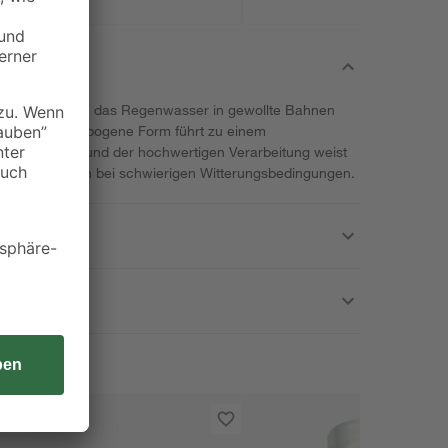
 Marley lenken das Regenwasser in gewollte Bahnen
binden. Die gebogene Form führt zu einem
unten. Aufgrund der hochwertigen Verarbeitung weist
auer auf, auch bei schwierigen Witterungsbedingungen.