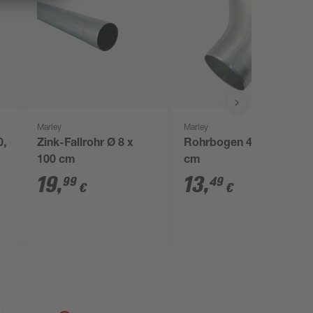
Marley
Marley
0,
Zink-Fallrohr Ø 8 x
Rohrbogen 40° Ø 10
100 cm
cm
19
,
13
,
99
49
€
€