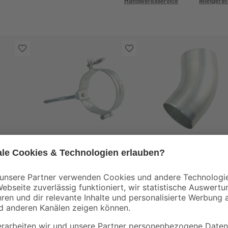
Handwerksservice
Mietgerät
Marley
Marley
DN
Rohrschelle Ø 10 cm
Rohrbogen 40° Ø 10
cm
6
,
13
,
79
49
€
€