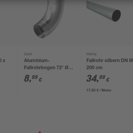
Sarei
Marley
0 x
Aluminium-
Fallrohr silbern DN 8
Fallrohrbogen 72° Ø 8
200 cm
cm
8
,
34
,
99
99
€
€
17,50 € / Meter