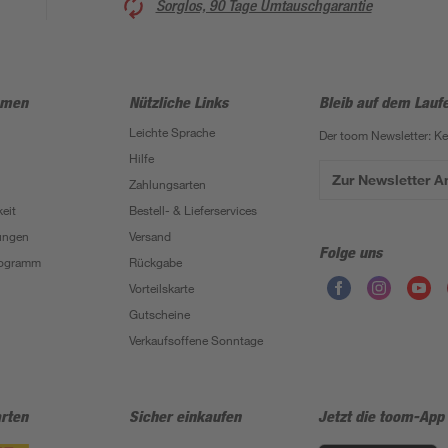
Sorglos, 90 Tage Umtauschgarantie
hmen
Nützliche Links
Bleib auf dem Lauf
Leichte Sprache
Der toom Newsletter: K
Hilfe
Zur Newsletter 
Zahlungsarten
eit
Bestell- & Lieferservices
ungen
Versand
Folge uns
Programm
Rückgabe
Vorteilskarte
Gutscheine
Verkaufsoffene Sonntage
rten
Sicher einkaufen
Jetzt die toom-App