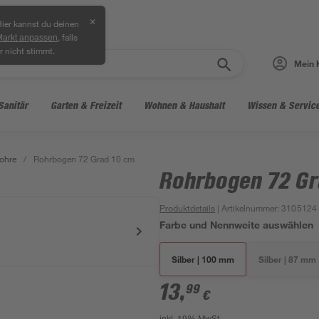
✕
ier kannst du deinen
, falls
Markt anpassen
r nicht stimmt.
Mein 
Sanitär
Garten & Freizeit
Wohnen & Haushalt
Wissen & Servic
rohre
/
Rohrbogen 72 Grad 10 cm
Rohrbogen 72 Gr
Produktdetails
| Artikelnummer
:
3105124
Farbe und Nennweite auswählen
Silber | 100 mm
Silber | 87 mm
13
,
99
€