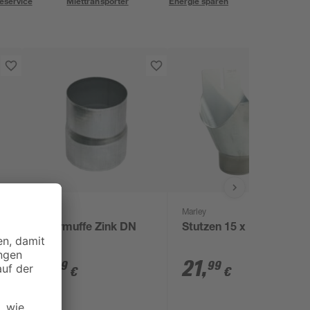
eservice
Miettransporter
Energie sparen
Marley
Marley
Rohrmuffe Zink DN
Stutzen 15 x 10 cm
100
6
,
21
,
49
99
€
€