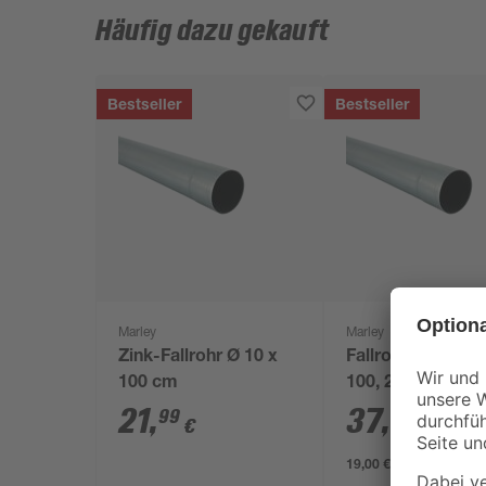
Häufig dazu gekauft
Bestseller
Bestseller
Marley
Marley
Zink-Fallrohr Ø 10 x
Fallrohr silbern 
100 cm
100, 200 cm
21
,
37
,
99
99
€
€
19,00 € / Meter