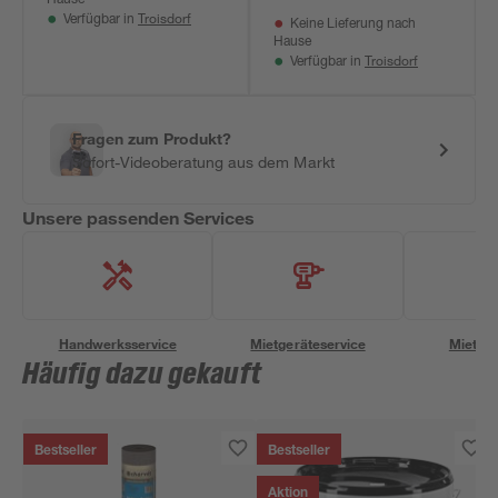
Hause
Troisdorf
Verfügbar in
Keine Lieferung nach
Hause
Troisdorf
Verfügbar in
Fragen zum Produkt?
Sofort-Videoberatung aus dem Markt
Unsere passenden Services
Handwerksservice
Mietgeräteservice
Miettra
Häufig dazu gekauft
Bestseller
Bestseller
Aktion