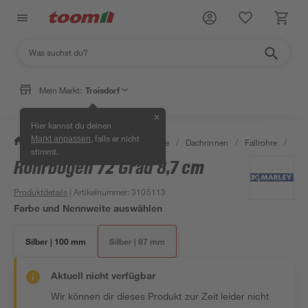
Mein Markt:
Troisdorf
✕
Hier kannst du deinen
, falls er nicht
Markt anpassen
/
Bauen & Renovieren
/
Baustoffe
/
Dachrinnen
/
Fallrohre
/
Roh
stimmt.
Rohrbogen 72 Grad 8,7 cm
Produktdetails
| Artikelnummer
:
3105113
Farbe und Nennweite auswählen
Silber | 100 mm
Silber | 87 mm
Aktuell nicht verfügbar
Wir können dir dieses Produkt zur Zeit leider nicht