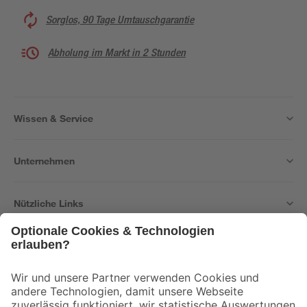
Sorglos, 90 Tage Umtauschgarantie
Abholung im Markt in 2 Stunden
Wissen & Service
Unternehmen
Nützliche Links
Bleib auf dem Laufenden mit unserem Newsletter
Der toom Newsletter: Keine Angebote und Aktionen mehr verpassen!
Zur Newsletter Anmeldung