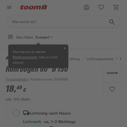
Mein Markt:
Troisdorf
✕
Hier kannst du deinen
, falls er nicht
Markt anpassen
/
Bauen & Renovieren
/
Klima & Lüftung
/
Lüftungssysteme
/
Kanä
stimmt.
Rohrbogen 90° Ø 150
Produktdetails
| Artikelnummer
:
3400986
18
,
49
€
inkl. 19% MwSt.
Lieferung nach Hause
Lieferzeit:
ca. 1-3 Werktage