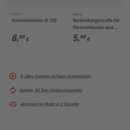
toom
Marley
Rohrverbinder Ø 125
Verbindungsmuffe für
Flexschläuche und
Lüftungsrohre Ø 100,
6
,
5
,
89
99
€
€
Länge 140 mm
5 Jahre Garantie auf toom Eigenmarken
Sorglos, 90 Tage Umtauschgarantie
Abholung im Markt in 2 Stunden