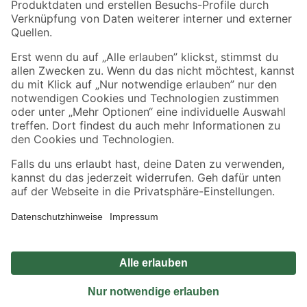
Sicher einkaufen
Jetzt die toom-App herunterladen
Alle Preisangaben in EUR inkl. gesetzl. MwSt.. Die dargestellten Angebote sind unter
Umständen nicht in allen Märkten verfügbar. Die angegebenen Verfügbarkeiten beziehen
sich auf den unter "Mein Markt" ausgewählten toom Baumarkt. Alle Angebote und
Produkte nur solange der Vorrat reicht.
*Paketversand ab 59 € versandkostenfrei, gilt nicht für Artikel mit Speditionsversand, hier
fallen zusätzliche Versandkosten an.
Datenschutz
Privatsphäre
Impressum
AGB
Nutzungsbedingungen
Widerrufsrecht
Vertrag widerrufen
Barrierefreiheit