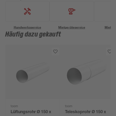
Handwerksservice
Mietgeräteservice
Miettra
Häufig dazu gekauft
toom
toom
Lüftungsrohr Ø 150 x
Teleskoprohr Ø 150 x