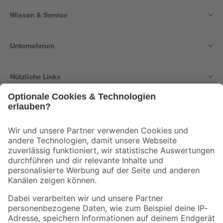
Wissen & Service
Unternehmen
Nützliche Links
Bleib auf dem Laufenden mit unserem Newsletter
Der toom Newsletter: Keine Angebote und Aktionen mehr verpassen!
Zur Newsletter Anmeldung
Folge uns