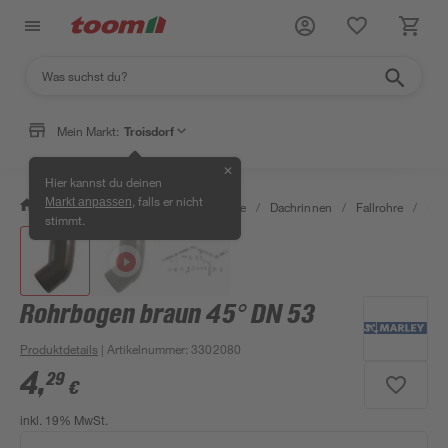
Mein Markt:
Troisdorf
✕
Hier kannst du deinen
, falls er nicht
Markt anpassen
/
Bauen & Renovieren
/
Baustoffe
/
Dachrinnen
/
Fallrohre
/
Roh
stimmt.
Rohrbogen braun 45° DN 53
Produktdetails
| Artikelnummer
:
3302080
4
,
29
€
inkl. 19% MwSt.