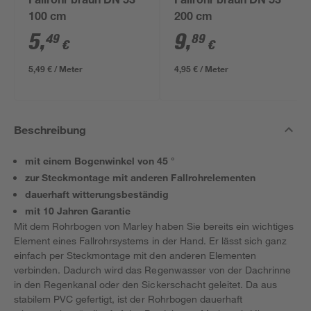
Fallrohr braun DN 53
Fallrohr braun DN 53
100 cm
200 cm
5
,
9
,
49
89
€
€
5,49 € / Meter
4,95 € / Meter
Beschreibung
mit einem Bogenwinkel von 45 °
zur Steckmontage mit anderen Fallrohrelementen
dauerhaft witterungsbeständig
mit 10 Jahren Garantie
Mit dem Rohrbogen von Marley haben Sie bereits ein wichtiges
Element eines Fallrohrsystems in der Hand. Er lässt sich ganz
einfach per Steckmontage mit den anderen Elementen
verbinden. Dadurch wird das Regenwasser von der Dachrinne
in den Regenkanal oder den Sickerschacht geleitet. Da aus
stabilem PVC gefertigt, ist der Rohrbogen dauerhaft