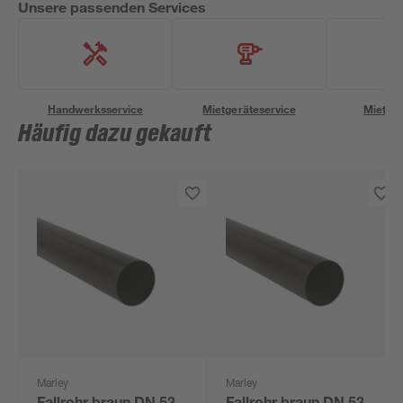
Unsere passenden Services
Handwerksservice
Mietgeräteservice
Miettra
Häufig dazu gekauft
Marley
Marley