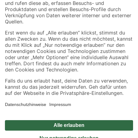
Zahlungsarten
Versandarten
Sicher einkaufen
Jetzt die toom-App herunterladen
Alle Preisangaben in EUR inkl. gesetzl. MwSt.. Die dargestellten Angebote sind unter
Umständen nicht in allen Märkten verfügbar. Die angegebenen Verfügbarkeiten beziehen
sich auf den unter "Mein Markt" ausgewählten toom Baumarkt. Alle Angebote und
Produkte nur solange der Vorrat reicht.
*Paketversand ab 59 € versandkostenfrei, gilt nicht für Artikel mit Speditionsversand, hier
fallen zusätzliche Versandkosten an.
Datenschutz
Privatsphäre
Impressum
AGB
Nutzungsbedingungen
Widerrufsrecht
Vertrag widerrufen