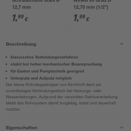
Schraubmuffe Stahl Ø
Winkel 90 Grad Ø
12,7 mm
12,70 mm (1/2”)
1
,
1
,
99
99
€
€
Beschreibung
klassisches Verbindungsverfahren
stabil bei hoher mechanischer Beanspruchung
für Garten und Pumptechnik geeignet
Unterputz und Aufputz möglich
Der kleine Rohrdoppelnippel von Kirchhoff dient als
zuverlässiges Verbindungsstück bei Heizungs- oder
Wasserleitungen. Aufgrund der verzinkten Stahlverarbeitung
bleibt das Rohrsystem damit langlebig, stabil und dauerhaft
nutzbar.
Eigenschaften