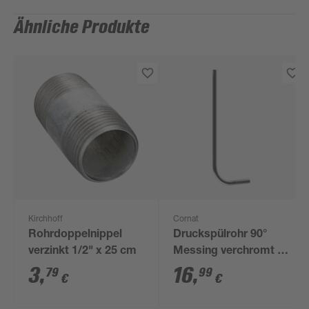
Ähnliche Produkte
Kirchhoff
Cornat
Rohrdoppelnippel
Druckspülrohr 90°
verzinkt 1/2" x 25 cm
Messing verchromt Ø
26/28 x 200/600 mm
3
,
16
,
79
99
€
€