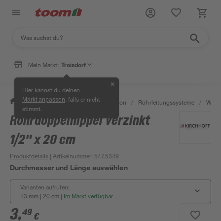
Mein Markt:
Troisdorf
✕
Hier kannst du deinen
, falls er nicht
Markt anpassen
/
Bad & Sanitär
/
Sanitärinstallation
/
Rohrleitungssysteme
/
Wasse
stimmt.
Rohrdoppelnippel verzinkt
1/2" x 20 cm
Produktdetails
| Artikelnummer
:
5475349
Durchmesser und Länge auswählen
Varianten aufrufen:
13 mm | 20 cm
|
Im Markt verfügbar
3
,
49
€