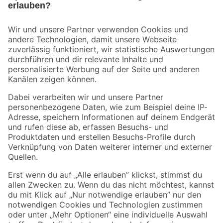
Bleib auf dem Laufenden mit unserem Newsletter
Der toom Newsletter: Keine Angebote und Aktionen mehr verpassen!
Zur Newsletter Anmeldung
Folge uns
Zahlungsarten
Versandarten
Sicher einkaufen
Jetzt die toom-App herunterladen