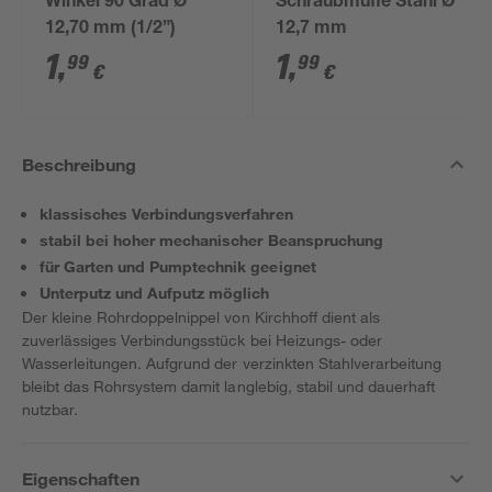
Winkel 90 Grad Ø
Schraubmuffe Stahl Ø
12,70 mm (1/2”)
12,7 mm
1
,
1
,
99
99
€
€
Beschreibung
klassisches Verbindungsverfahren
stabil bei hoher mechanischer Beanspruchung
für Garten und Pumptechnik geeignet
Unterputz und Aufputz möglich
Der kleine Rohrdoppelnippel von Kirchhoff dient als
zuverlässiges Verbindungsstück bei Heizungs- oder
Wasserleitungen. Aufgrund der verzinkten Stahlverarbeitung
bleibt das Rohrsystem damit langlebig, stabil und dauerhaft
nutzbar.
Eigenschaften