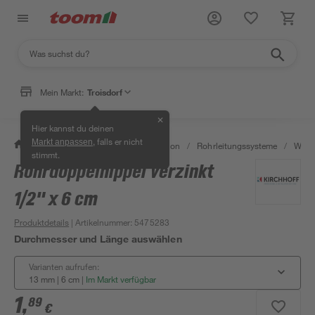
Mein Markt:
Troisdorf
✕
Hier kannst du deinen
, falls er nicht
Markt anpassen
/
Bad & Sanitär
/
Sanitärinstallation
/
Rohrleitungssysteme
/
Wasse
stimmt.
Rohrdoppelnippel verzinkt
1/2" x 6 cm
Produktdetails
| Artikelnummer
:
5475283
Durchmesser und Länge auswählen
Varianten aufrufen:
13 mm | 6 cm
|
Im Markt verfügbar
1
,
89
€