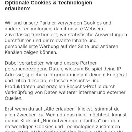
Bleib auf dem Laufenden mit unserem Newsletter
Der toom Newsletter: Keine Angebote und Aktionen mehr verpassen!
Zur Newsletter Anmeldung
Folge uns
Zahlungsarten
Versandarten
Sicher einkaufen
Jetzt die toom-App herunterladen