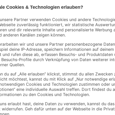
Handwerksservice
Mietgerät
Mengenrabatt
Bestseller
Kronospan
B1
l
OSB3-Verlegeplatte
Abdeckplane
'Cityboard'
Polyethylen
ungeschliffen 1690 x
transparent 4 x 5 m
5
,
0
,
99
06
€
€
/ m²
/ m²
634 x 12 mm
6,41 € / Pack
1,29 € / Pack