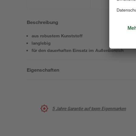
Beschreibung
aus robustem Kunststoff
langlebig
für den dauerhaften Einsatz im Außenbereich
Eigenschaften
5 Jahre Garantie auf toom Eigenmarken