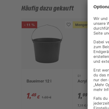
Häufig dazu gekauft
- 11 %
Mengenrabatt
B1
Baueimer 12 l
Acryl weiß 280 m
1
,
1
,
49
99
€
€
1,69 €
7,11 € / Liter