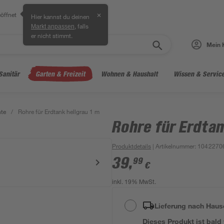
öffnet
✕
Hier kannst du deinen
, falls
Markt anpassen
er nicht stimmt.
Mein 
Sanitär
Garten & Freizeit
Wohnen & Haushalt
Wissen & Servic
hte
/
Rohre für Erdtank hellgrau 1 m
Rohre für Erdtan
Produktdetails
| Artikelnummer
:
1042270
39
,
99
€
inkl. 19% MwSt.
Lieferung nach Haus
Dieses Produkt ist bald