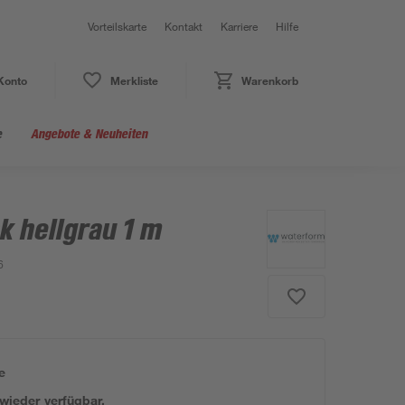
Vorteilskarte
Kontakt
Karriere
Hilfe
Konto
Merkliste
Warenkorb
e
Angebote & Neuheiten
k hellgrau 1 m
6
e
 wieder verfügbar.