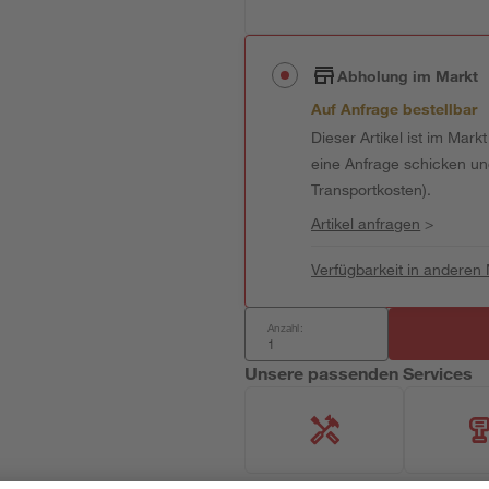
Abholung im Markt
Auf Anfrage bestellbar
Dieser Artikel ist im Mark
eine Anfrage schicken und 
Transportkosten).
Artikel anfragen
>
Verfügbarkeit in anderen
Anzahl:
Unsere passenden Services