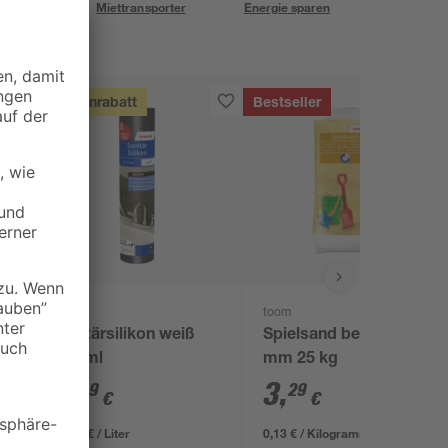
eservice
Miettransporter
Energie sparen
Mengenrabatt
Bestseller
toom
toom
Sanitärsilikon weiß
Spielsand beige 0-2
310 ml
mm 25 kg
8
,
3
,
99
29
€
€
29,00 € / Liter
0,13 € / Kilogramm