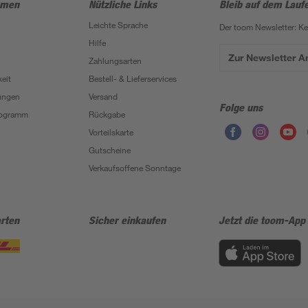
hmen
Nützliche Links
Bleib auf dem Lauf
Leichte Sprache
Der toom Newsletter: K
Hilfe
Zur Newsletter 
Zahlungsarten
eit
Bestell- & Lieferservices
ungen
Versand
Folge uns
Programm
Rückgabe
Vorteilskarte
Gutscheine
Verkaufsoffene Sonntage
rten
Sicher einkaufen
Jetzt die toom-App