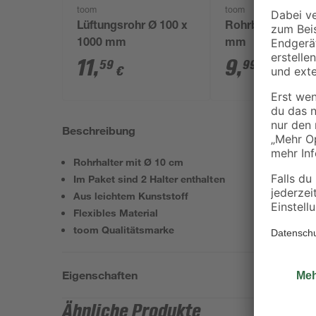
toom
toom
Lüftungsrohr Ø 100 x
Rohrbogen 90° Ø
1000 mm
mm
11
,
9
,
59
99
€
€
Beschreibung
Rohrhalter mit Ø 10 cm
Im Paket sind 2 Halter enthalten
Aus leichtem Kunststoff
Flexibles Material
toom Qualitätsmarke
Eigenschaften
Ähnliche Produkte