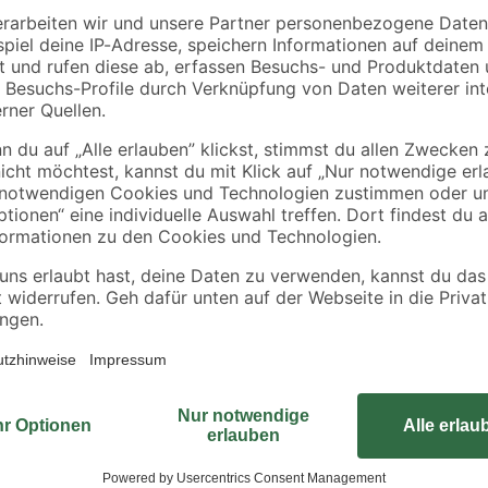
toom
toom
 100
Flexible Luftleitung Ø
Rohrverbinder Ø 100
100 x 590-2500 mm
mm
16
,
3
,
99
99
€
€
Sichern und stabilisieren Sie Roh
Qualitätsmarke. Die Halter bestehe
und flexibel, sodass es ideal dafür
Halt zu geben. Mit Schrauben mont
zwei Stück enthalten.