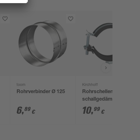
toom
Kirchhoff
Rohrverbinder Ø 125
Rohrschellen
schallgedämmt 10
Stück Ø 1,4 - 1,9 cm
6
,
10
,
89
99
€
€