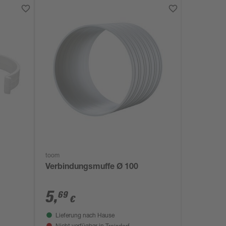
toom
Verbindungsmuffe Ø 100
5
,
69
€
Lieferung nach Hause
Troisdorf