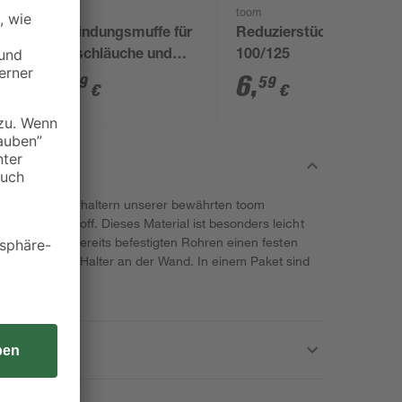
Marley
toom
Verbindungsmuffe für
Reduzierstück Ø
Flexschläuche und
100/125
Lüftungsrohre Ø 100,
5
,
6
,
99
59
€
€
Länge 140 mm
re mit den Rohrhaltern unserer bewährten toom
n aus Kunststoff. Dieses Material ist besonders leicht
 geeignet ist, bereits befestigten Rohren einen festen
ieren Sie die Halter an der Wand. In einem Paket sind