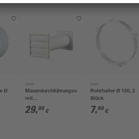
toom
toom
e Ø
Mauerdurchführungsset
Rohrhalter Ø 150, 2
mit
Stück
Rückschlagklappe, Ø
29
,
7
,
99
99
€
€
100 mm