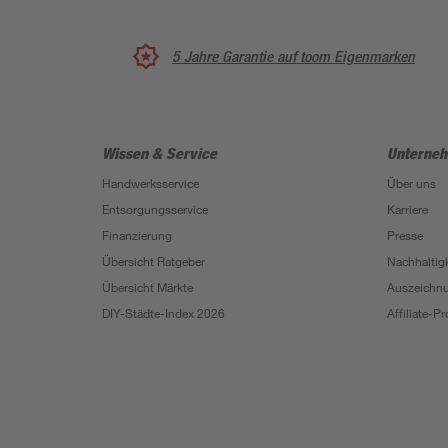
5 Jahre Garantie auf toom Eigenmarken
Wissen & Service
Unterne
Handwerksservice
Über uns
Entsorgungsservice
Karriere
Finanzierung
Presse
Übersicht Ratgeber
Nachhaltigk
Übersicht Märkte
Auszeichn
DIY-Städte-Index 2026
Affiliate-