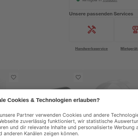
Verfügbar in
Unsere passenden Services
Handwerksservice
Mietgerät