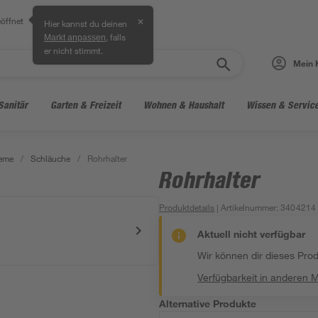
öffnet
✕
Hier kannst du deinen
, falls
Markt anpassen
er nicht stimmt.
Mein 
Sanitär
Garten & Freizeit
Wohnen & Haushalt
Wissen & Servic
teme
/
Schläuche
/
Rohrhalter
Rohrhalter
Produktdetails
| Artikelnummer
:
3404214
Aktuell nicht verfügbar
Wir können dir dieses Produ
Verfügbarkeit in anderen 
Alternative Produkte