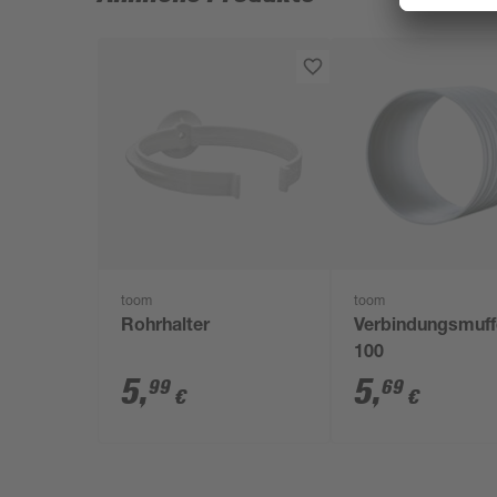
toom
toom
Rohrhalter
Verbindungsmuff
100
5
,
5
,
99
69
€
€