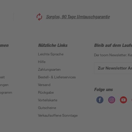
Sorglos, 90 Tage Umtauschgarantie
hmen
Nützliche Links
Bleib auf dem Lauf
Leichte Sprache
Der toom Newsletter: K
Hilfe
Zur Newsletter 
Zahlungsarten
eit
Bestell- & Lieferservices
ungen
Versand
Folge uns
Programm
Rückgabe
Vorteilskarte
Gutscheine
Verkaufsoffene Sonntage