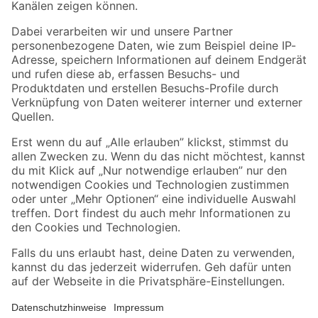
Folge uns
Zahlungsarten
Versandarten
Sicher einkaufen
Jetzt die toom-App herunterladen
Alle Preisangaben in EUR inkl. gesetzl. MwSt.. Die dargestellten Angebote sind unter
Umständen nicht in allen Märkten verfügbar. Die angegebenen Verfügbarkeiten beziehen
sich auf den unter "Mein Markt" ausgewählten toom Baumarkt. Alle Angebote und
Produkte nur solange der Vorrat reicht.
*Paketversand ab 59 € versandkostenfrei, gilt nicht für Artikel mit Speditionsversand, hier