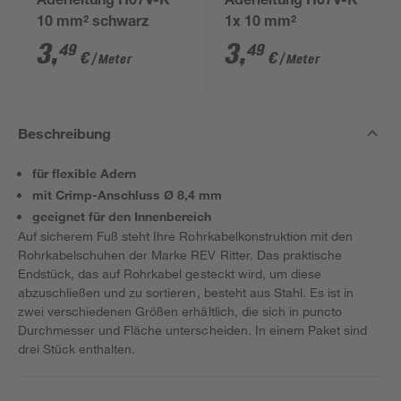
Aderleitung H07V-K
Aderleitung H07V-K
10 mm² schwarz
1x 10 mm²
3
,
3
,
49
49
€
€
/ Meter
/ Meter
Beschreibung
für flexible Adern
mit Crimp-Anschluss Ø 8,4 mm
geeignet für den Innenbereich
Auf sicherem Fuß steht Ihre Rohrkabelkonstruktion mit den
Rohrkabelschuhen der Marke REV Ritter. Das praktische
Endstück, das auf Rohrkabel gesteckt wird, um diese
abzuschließen und zu sortieren, besteht aus Stahl. Es ist in
zwei verschiedenen Größen erhältlich, die sich in puncto
Durchmesser und Fläche unterscheiden. In einem Paket sind
drei Stück enthalten.