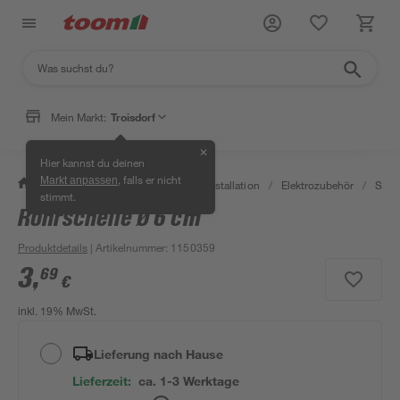
Mein Markt:
Troisdorf
✕
Hier kannst du deinen
, falls er nicht
Markt anpassen
/
Bauen & Renovieren
/
Elektroinstallation
/
Elektrozubehör
/
Sche
stimmt.
Rohrschelle Ø 6 cm
Produktdetails
| Artikelnummer
:
1150359
3
,
69
€
inkl. 19% MwSt.
Lieferung nach Hause
Lieferzeit:
ca. 1-3 Werktage