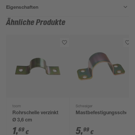
Eigenschaften
Ähnliche Produkte
toom
Schwaiger
Rohrschelle verzinkt
Mastbefestigungsschelle
Ø 3,6 cm
1
,
5
,
69
99
€
€