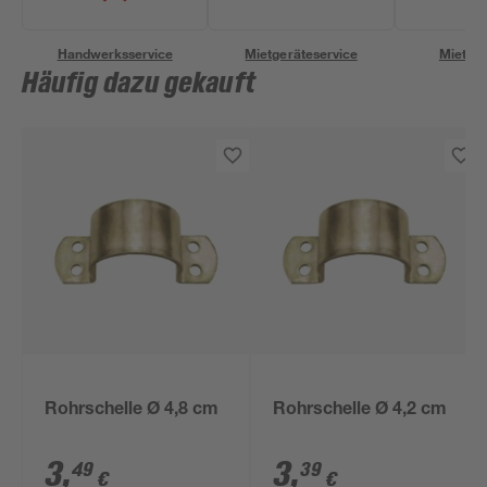
Handwerksservice
Mietgeräteservice
Miettra
Häufig dazu gekauft
Rohrschelle Ø 4,8 cm
Rohrschelle Ø 4,2 cm
3
,
3
,
49
39
€
€