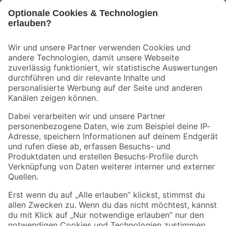
Bleib auf dem Laufenden mit unserem Newsletter
Der toom Newsletter: Keine Angebote und Aktionen mehr verpassen!
Zur Newsletter Anmeldung
Folge uns
Zahlungsarten
Versandarten
Sicher einkaufen
Jetzt die toom-App herunterladen