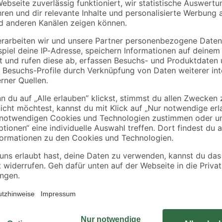
toom
toom
e für
Kondenswassersammler
Verbindungsmuffe Ø
nd
12,5 cm
125,
18
,
5
,
99
49
€
€
Rohre lassen sich schnell und ein
Qualitätsmarke. Sie besteht aus v
Korrosionsschutz. Die Rohrschelle 
mitgelieferten Schraube wird die
angepasst und festgezogen.