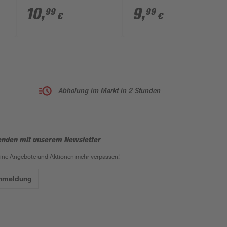
Stück Ø 1,4 - 1,9 cm
m
10
,
9
,
99
99
€
€
Abholung im Markt in 2 Stunden
enden mit unserem Newsletter
eine Angebote und Aktionen mehr verpassen!
Anmeldung