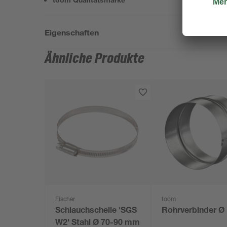
Eigenschaften
Ähnliche Produkte
Fischer
toom
Schlauchschelle 'SGS
Rohrverbinder Ø
W2' Stahl Ø 70-90 mm