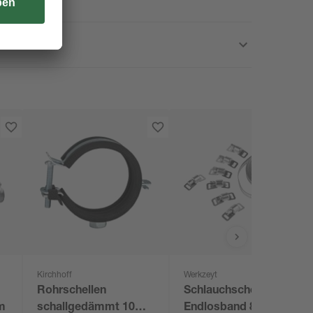
Kirchhoff
Werkzeyt
Rohrschellen
Schlauchschellen-
mm
schallgedämmt 10
Endlosband 8 mm x 3