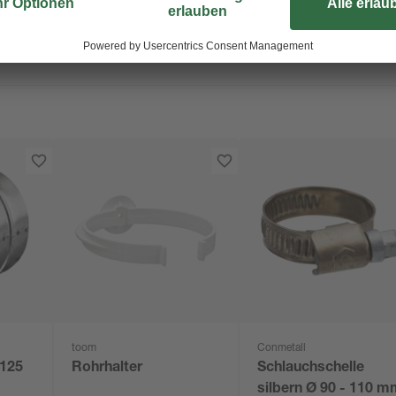
toom
Conmetall
 125
Rohrhalter
Schlauchschelle
silbern Ø 90 - 110 