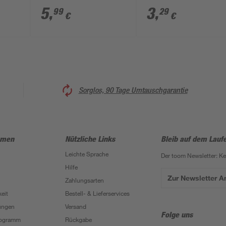
5
,
3
,
99
29
€
€
Sorglos, 90 Tage Umtauschgarantie
hmen
Nützliche Links
Bleib auf dem Lauf
Leichte Sprache
Der toom Newsletter: K
Hilfe
Zur Newsletter 
Zahlungsarten
eit
Bestell- & Lieferservices
ungen
Versand
Folge uns
Programm
Rückgabe