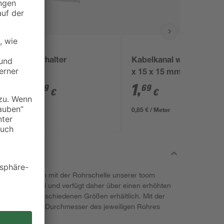
toom
Rohrhalter
Kabelkanal weiß 2000
x 15 x 15 mm
5
,
1
,
99
69
€
€
0,85 € / Meter
fach befestigen mit der Rohrschelle unserer toom
erzinktem Stahl und verfügt daher über einen erhöhten
ist in zwei verschiedenen Größen erhältlich. Mit der
 Schelle an den Durchmesser des jeweiligen Rohres