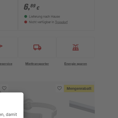
6
,
89
€
Lieferung nach Hause
Troisdorf
Nicht verfügbar in
eservice
Miettransporter
Energie sparen
Mengenrabatt