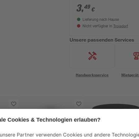
3
,
49
€
Lieferung nach Hause
Troisdorf
Nicht verfügbar in
Unsere passenden Services
Handwerksservice
Mietgerät