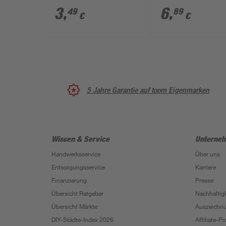
3
,
6
,
49
89
€
€
5 Jahre Garantie auf toom Eigenmarken
Wissen & Service
Unterne
Handwerksservice
Über uns
Entsorgungsservice
Karriere
Finanzierung
Presse
Übersicht Ratgeber
Nachhaltigk
Übersicht Märkte
Auszeichn
DIY-Städte-Index 2026
Affiliate-