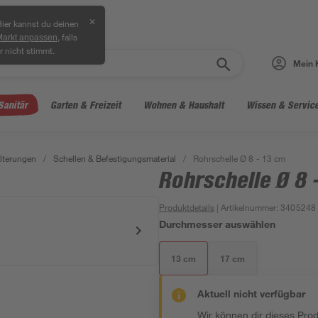
✕
ier kannst du deinen
, falls
Markt anpassen
r nicht stimmt.
Mein 
Sanitär
Garten & Freizeit
Wohnen & Haushalt
Wissen & Servic
lterungen
/
Schellen & Befestigungsmaterial
/
Rohrschelle Ø 8 - 13 cm
Rohrschelle Ø 8 
Produktdetails
| Artikelnummer
:
3405248
Durchmesser auswählen
13 cm
17 cm
Aktuell nicht verfügbar
Wir können dir dieses Produ