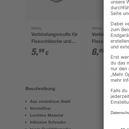
Marley
Marley
Verbindungsmuffe für
Verbindungsmuff
Flexschläuche und
Flexschläuche u
Lüftungsrohre Ø 100,
Lüftungsrohre Ø 
5
,
6
,
99
89
€
€
Länge 140 mm
Länge 140 mm
Beschreibung
Aus verzinktem Stahl
Verstellbar
Leichtes Material
Inklusive Schraube
toom Qualitätsmarke