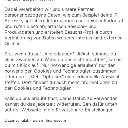
Folge uns
Zahlungsarten
Versandarten
Sicher einkaufen
Jetzt die toom-App herunterladen
Alle Preisangaben in EUR inkl. gesetzl. MwSt.. Die dargestellten Angebote sind unter
Umständen nicht in allen Märkten verfügbar. Die angegebenen Verfügbarkeiten beziehen
sich auf den unter "Mein Markt" ausgewählten toom Baumarkt. Alle Angebote und
Produkte nur solange der Vorrat reicht.
*Paketversand ab 59 € versandkostenfrei, gilt nicht für Artikel mit Speditionsversand, hier
fallen zusätzliche Versandkosten an.