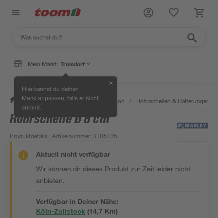
Mein Markt:
Troisdorf
✕
Hier kannst du deinen
, falls er nicht
Markt anpassen
/
Bad & Sanitär
/
Sanitärinstallation
/
Rohrschellen & Halterungen
/
stimmt.
Rohrschelle Ø 8 cm
Produktdetails
| Artikelnummer
:
3105135
Aktuell nicht verfügbar
Wir können dir dieses Produkt zur Zeit leider nicht
anbieten.
Verfügbar in Deiner Nähe:
Köln-Zollstock
(
14,7
 Km)