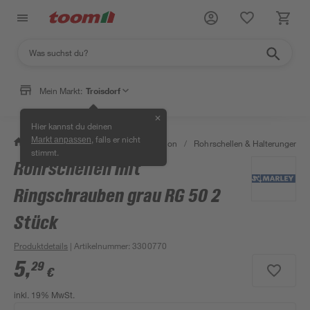
Mein Markt:
Troisdorf
✕
Hier kannst du deinen
, falls er nicht
Markt anpassen
/
Bad & Sanitär
/
Sanitärinstallation
/
Rohrschellen & Halterungen
/
stimmt.
Rohrschellen mit
Ringschrauben grau RG 50 2
Stück
Produktdetails
| Artikelnummer
:
3300770
5
,
29
€
inkl. 19% MwSt.