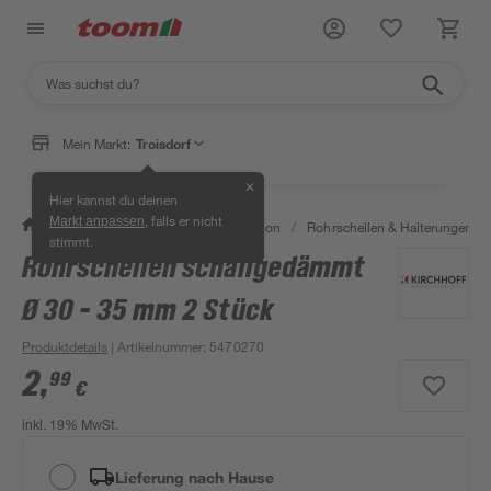
Mein Markt:
Troisdorf
✕
Hier kannst du deinen
, falls er nicht
Markt anpassen
/
Bad & Sanitär
/
Sanitärinstallation
/
Rohrschellen & Halterungen
/
stimmt.
Rohrschellen schallgedämmt
Ø 30 - 35 mm 2 Stück
Produktdetails
| Artikelnummer
:
5470270
2
,
99
€
inkl. 19% MwSt.
Lieferung nach Hause