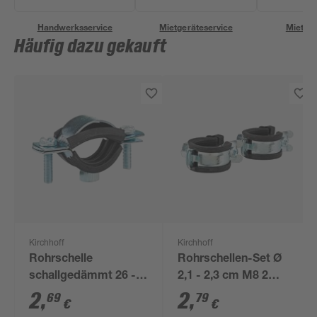
Handwerksservice
Mietgeräteservice
Miettra
Häufig dazu gekauft
Kirchhoff
Kirchhoff
Rohrschelle
Rohrschellen-Set Ø
schallgedämmt 26 -
2,1 - 2,3 cm M8 2
28 mm 3/4"
Stück
2
,
2
,
69
79
€
€