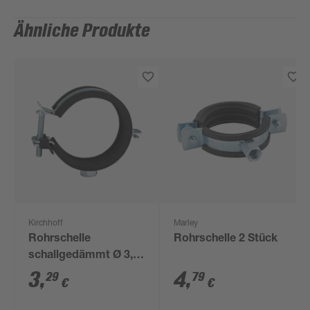
Ähnliche Produkte
Kirchhoff
Marley
Rohrschelle
Rohrschelle 2 Stück
schallgedämmt Ø 3,5
cm
3
,
4
,
29
79
€
€