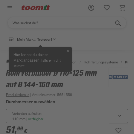
Mein Markt:
Troisdorf
✕
Hier kannst du deinen
, falls er nicht
Markt anpassen
/
Bad & Sanitär
/
Sanitärinstallation
/
Rohrleitungssysteme
/
KG R
stimmt.
Rohrverbinder Ø 110-125 mm
auf Ø 144-160 mm
Produktdetails
| Artikelnummer
:
5651558
Durchmesser auswählen
Varianten aufrufen:
110 mm
|
verfügbar
51
,
99
€