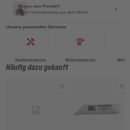
Fragen zum Produkt?
Sofort-Videoberatung aus dem Markt
Unsere passenden Services
Handwerksservice
Mietgeräteservice
Miettra
Häufig dazu gekauft