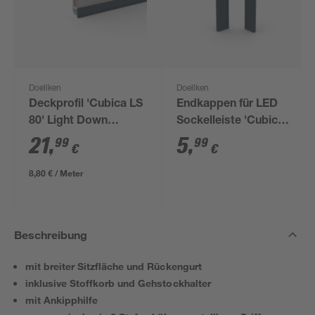
Doellken
Doellken
Deckprofil 'Cubica LS
Endkappen für LED
80' Light Down
Sockelleiste 'Cubica
anthrazit 250 x 8 x 2
LS 80' anthrazit, 2
21
,
5
,
99
99
€
€
cm
Stück
8,80 € / Meter
Beschreibung
mit breiter Sitzfläche und Rückengurt
inklusive Stoffkorb und Gehstockhalter
mit Ankipphilfe