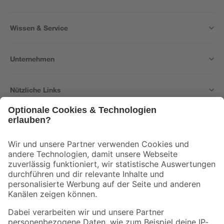
Wissen & Service
Unternehmen
Nützliche Links
Bleib auf dem Laufenden mit unserem Newsletter
Der toom Newsletter: Keine Angebote und Aktionen mehr verpassen!
Zur Newsletter Anmeldung
Folge uns