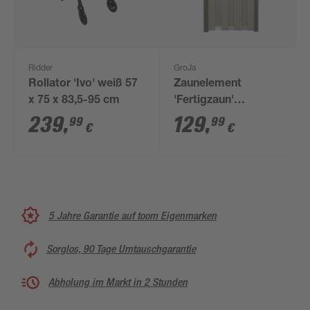
Ridder
GroJa
Rollator 'Ivo' weiß 57
Zaunelement
x 75 x 83,5-95 cm
'Fertigzaun'
BPC/Aluminium
239
,
129
,
99
99
€
€
hochkant Sandfarben
84,3 x 180 x 3,2 cm
5 Jahre Garantie auf toom Eigenmarken
Sorglos, 90 Tage Umtauschgarantie
Abholung im Markt in 2 Stunden