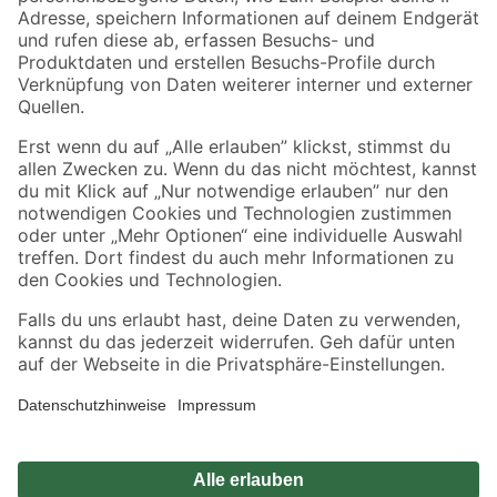
Zahlungsarten
Versandarten
Sicher einkaufen
Jetzt die toom-App herunterladen
Alle Preisangaben in EUR inkl. gesetzl. MwSt.. Die dargestellten Angebote sind unter
Umständen nicht in allen Märkten verfügbar. Die angegebenen Verfügbarkeiten beziehen
sich auf den unter "Mein Markt" ausgewählten toom Baumarkt. Alle Angebote und
Produkte nur solange der Vorrat reicht.
*Paketversand ab 59 € versandkostenfrei, gilt nicht für Artikel mit Speditionsversand, hier
fallen zusätzliche Versandkosten an.
Datenschutz
Privatsphäre
Impressum
AGB