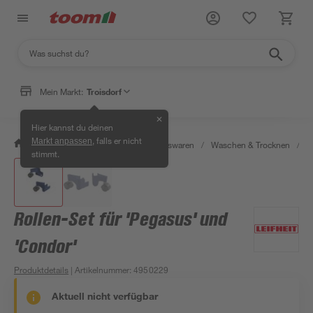
Mein Markt:
Troisdorf
✕
Hier kannst du deinen
, falls er nicht
Markt anpassen
/
Wohnen & Haushalt
/
Haushaltswaren
/
Waschen & Trocknen
/
Z
stimmt.
Rollen-Set für 'Pegasus' und
'Condor'
Produktdetails
| Artikelnummer
:
4950229
Aktuell nicht verfügbar