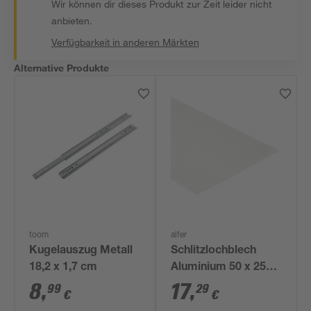
Wir können dir dieses Produkt zur Zeit leider nicht
anbieten.
Verfügbarkeit in anderen Märkten
Alternative Produkte
toom
alfer
Kugelauszug Metall
Schlitzlochblech
18,2 x 1,7 cm
Aluminium 50 x 25
cm
8
,
17
,
99
29
€
€