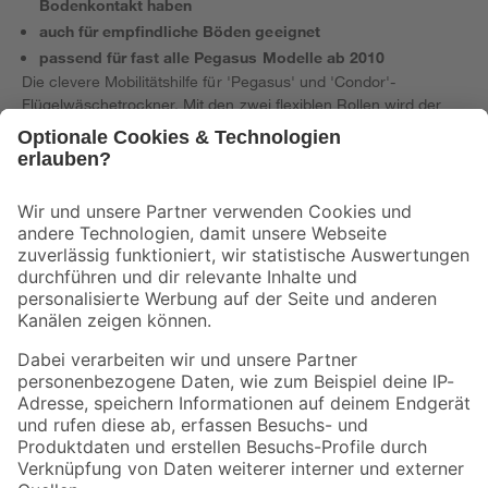
Bodenkontakt haben
auch für empfindliche Böden geeignet
passend für fast alle Pegasus Modelle ab 2010
Die clevere Mobilitätshilfe für 'Pegasus' und 'Condor'-
Flügelwäschetrockner. Mit den zwei flexiblen Rollen wird der
Trockner im Nu mobil. Einfach Rollen anclipsen, eine Seite des
Trockners anheben und schon lässt sich der Trockner auch voll
behängt in alle Richtungen fahren – selbst über kleine
Hindernisse hinweg. Die Rollen besitzen ein rundum
bewegliches 360°-Drehgelenk und eignen sich mit ihrer
Gummierung auch für empfindliche Laminat- und Parkettböden.
Bei normalem Stand des Trockners haben die Rollen keinen
Bodenkontakt, so dass der Wäscheständer auch mit Rollen
stabil und sicher steht. Passend auf fast alle 'Pegasus'- und
'Condor'-Modelle ab Baujahr 2010 (außer Pegasus 120
Compact und Maxx).
Eigenschaften
Ähnliche Produkte