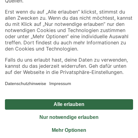
toom
alfer
Kugelauszug Metall
Schlitzlochblech
18,2 x 1,7 cm
Aluminium 50 x 25 cm
8
,
17
,
99
29
€
€