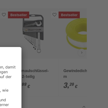
Bestseller
Bestseller
toom
Ringmaulschlüssel-
Gewindedichtband 12
g
Set 12-teilig
m
21
,
3
,
99
29
€
€