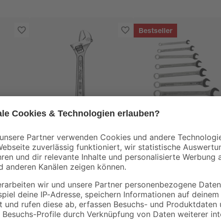
Bestseller
B1
B1
ange
Rollgabelschlüssel
Ringmaulschlüssel-
Stahl Ø 1,8 x 15 cm
Set 6 - 17 mm 7-teili
7
,
12
,
99
99
€
€