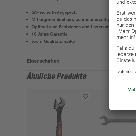
GS-sicherheitsgeprüft
Mit ergonomischem, gummiummanteltem Handgrif
Optimal zum Festziehen und Lösen von Schraubve
10 Jahre Garantie
toom Qualitätsmarke
Eigenschaften
Ähnliche Produkte