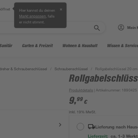
öffnet
✕
Hier kannst du deinen
, falls
Markt anpassen
er nicht stimmt.
Mein 
Sanitär
Garten & Freizeit
Wohnen & Haushalt
Wissen & Servic
reher & Schraubenschlüssel
/
Schraubenschlüssel
/
Rollgabelschlüssel 20 cm
Rollgabelschlüs
Produktdetails
| Artikelnummer
:
1890425
9
,
99
€
inkl. 19% MwSt.
Lieferung nach Haus
Lieferzeit:
ca. 1-3 Werk