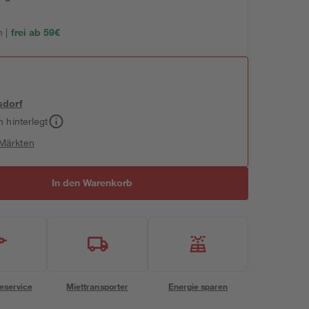
 |
frei ab 59€
sdorf
h hinterlegt
 Märkten
In den Warenkorb
eservice
Miettransporter
Energie sparen