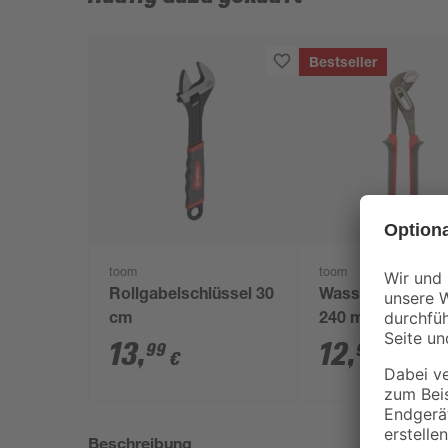
Bestseller
toom
toom
Rollgabelschlüssel 30
Wasserpumpenz
cm
240 mm
13
,
12
,
99
99
€
€
Beschreibung