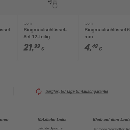
toom
toom
ssel
Ringmaulschlüssel-
Ringmaulschlüssel 6
Set 12-teilig
mm
21
,
4
,
99
49
€
€
Sorglos, 90 Tage Umtauschgarantie
hmen
Nützliche Links
Bleib auf dem Lauf
Leichte Sprache
Der toom Newsletter: K