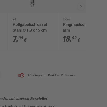
B1
toom
Rollgabelschlüssel
Ringmaulschlüssel 27
Stahl Ø 1,8 x 15 cm
mm
7
,
18
,
99
99
€
€
Abholung im Markt in 2 Stunden
enden mit unserem Newsletter
eine Angebote und Aktionen mehr verpassen!