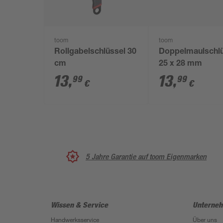
toom
toom
Rollgabelschlüssel 30
Doppelmaulschlü
cm
25 x 28 mm
13
,
13
,
99
99
€
€
5 Jahre Garantie auf toom Eigenmarken
Wissen & Service
Unterne
Handwerksservice
Über uns