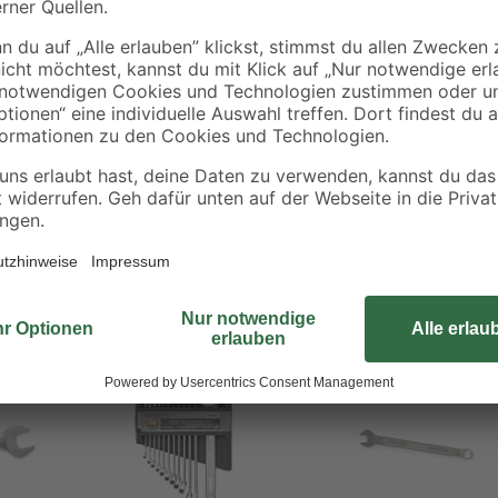
f
rbindungen
Bestseller