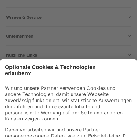
Wissen & Service
Unternehmen
Nützliche Links
Bleib auf dem Laufenden mit unserem Newsletter
Der toom Newsletter: Keine Angebote und Aktionen mehr verpassen!
Zur Newsletter Anmeldung
Folge uns