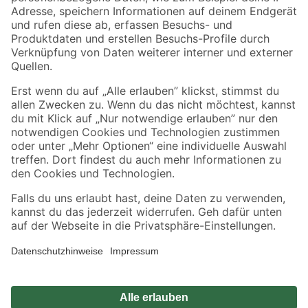
Zahlungsarten
Versandarten
Sicher einkaufen
Jetzt die toom-App herunterladen
Alle Preisangaben in EUR inkl. gesetzl. MwSt.. Die dargestellten Angebote sind unter
Umständen nicht in allen Märkten verfügbar. Die angegebenen Verfügbarkeiten beziehen
sich auf den unter "Mein Markt" ausgewählten toom Baumarkt. Alle Angebote und
Produkte nur solange der Vorrat reicht.
*Paketversand ab 59 € versandkostenfrei, gilt nicht für Artikel mit Speditionsversand, hier
fallen zusätzliche Versandkosten an.
Datenschutz
Privatsphäre
Impressum
AGB