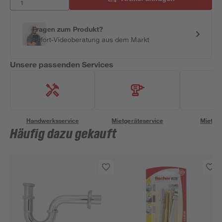
Fragen zum Produkt?
Sofort-Videoberatung aus dem Markt
Unsere passenden Services
Handwerksservice
Mietgeräteservice
Miettra
Häufig dazu gekauft