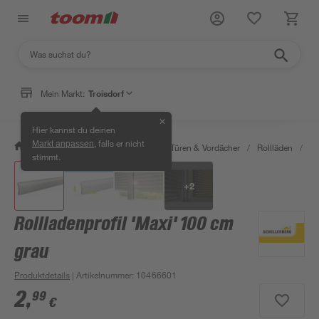
Mein Markt:
Troisdorf
✕
Hier kannst du deinen
, falls er nicht
Markt anpassen
/
Bauen & Renovieren
/
Fenster, Türen & Vordächer
/
Rollläden
/
Ro
stimmt.
+
2
Rollladenprofil 'Maxi' 100 cm
grau
Produktdetails
| Artikelnummer
:
10466601
2
,
99
€