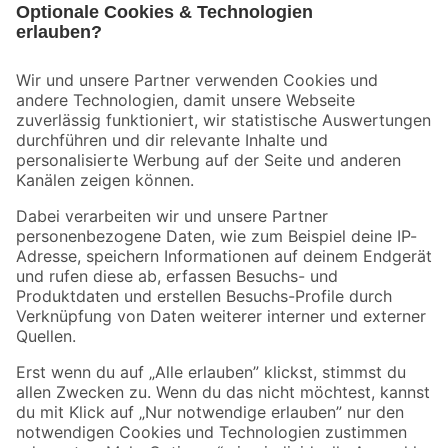
Bleib auf dem Laufenden mit unserem Newsletter
Der toom Newsletter: Keine Angebote und Aktionen mehr verpassen!
Zur Newsletter Anmeldung
Folge uns
Zahlungsarten
Versandarten
Sicher einkaufen
Jetzt die toom-App herunterladen