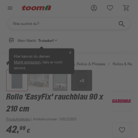
Mein Markt:
Troisdorf
✕
Hier kannst du deinen
, falls er nicht
Markt anpassen
/
Wohnen & Haushalt
/
Jalousien, Rollos & Plissees
/
Rollos & Raffro
stimmt.
+
2
Rollo 'EasyFix' rauchblau 90 x
210 cm
Produktdetails
| Artikelnummer
:
10522303
42
,
99
€