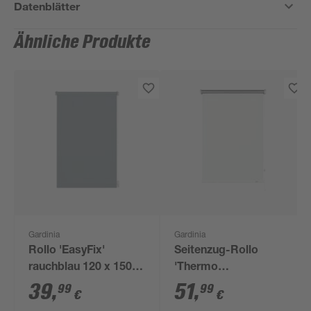
Datenblätter
Ähnliche Produkte
Gardinia
Gardinia
Rollo 'EasyFix'
Seitenzug-Rollo
rauchblau 120 x 150
'Thermo
cm
energiesparend' weiß
39
,
51
,
99
99
€
€
112 x 180 cm