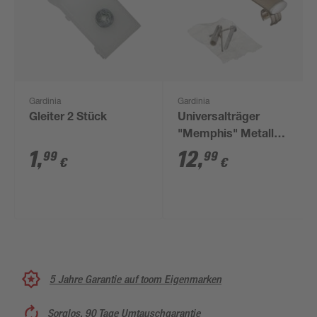
Gardinia
Gardinia
Gleiter 2 Stück
Universalträger
"Memphis" Metall
Edelstahl-Optik Ø 16
1
,
12
,
99
99
€
€
mm
5 Jahre Garantie auf toom Eigenmarken
Sorglos, 90 Tage Umtauschgarantie