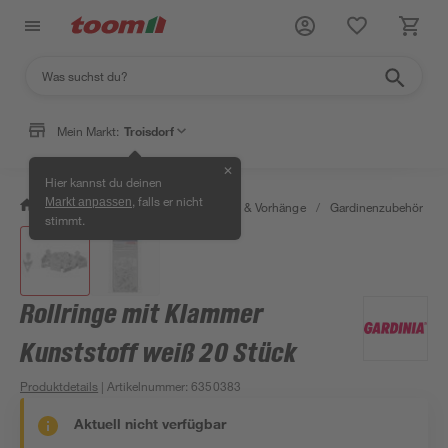
Mein Markt:
Troisdorf
✕
Hier kannst du deinen
, falls er nicht
Markt anpassen
/
Wohnen & Haushalt
/
Gardinen & Vorhänge
/
Gardinenzubehör
/
stimmt.
Rollringe mit Klammer
Kunststoff weiß 20 Stück
Produktdetails
| Artikelnummer
:
6350383
Aktuell nicht verfügbar