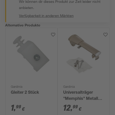
Wir können dir dieses Produkt zur Zeit leider nicht
anbieten.
Verfügbarkeit in anderen Märkten
Alternative Produkte
Gardinia
Gardinia
Gleiter 2 Stück
Universalträger
"Memphis" Metall
Edelstahl-Optik Ø 16
1
,
12
,
99
99
€
€
mm