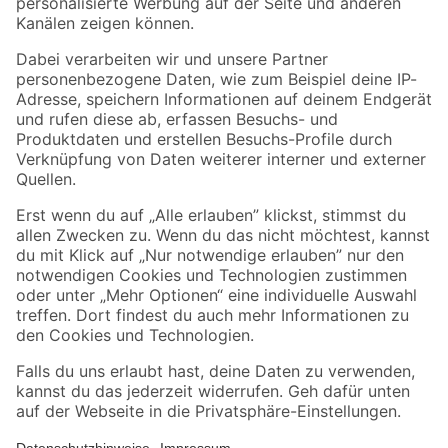
Folge uns
Zahlungsarten
Versandarten
Sicher einkaufen
Jetzt die toom-App herunterladen
Alle Preisangaben in EUR inkl. gesetzl. MwSt.. Die dargestellten Angebote sind unter
Umständen nicht in allen Märkten verfügbar. Die angegebenen Verfügbarkeiten beziehen
sich auf den unter "Mein Markt" ausgewählten toom Baumarkt. Alle Angebote und
Produkte nur solange der Vorrat reicht.