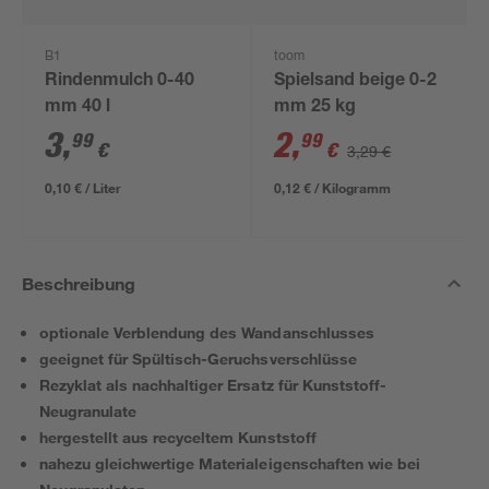
B1
toom
Rindenmulch 0-40
Spielsand beige 0-2
mm 40 l
mm 25 kg
3
,
2
,
99
99
€
€
3,29 €
0,10 € / Liter
0,12 € / Kilogramm
Beschreibung
optionale Verblendung des Wandanschlusses
geeignet für Spültisch-Geruchsverschlüsse
Rezyklat als nachhaltiger Ersatz für Kunststoff-
Neugranulate
hergestellt aus recyceltem Kunststoff
nahezu gleichwertige Materialeigenschaften wie bei