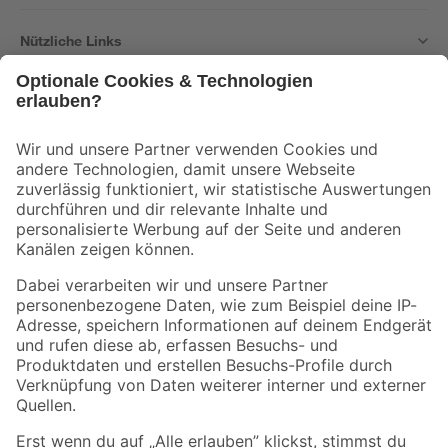
Nützliche Links
Bleib auf dem Laufenden mit unserem Newsletter
Der toom Newsletter: Keine Angebote und Aktionen mehr verpassen!
Zur Newsletter Anmeldung
Folge uns
Zahlungsarten
Versandarten
Sicher einkaufen