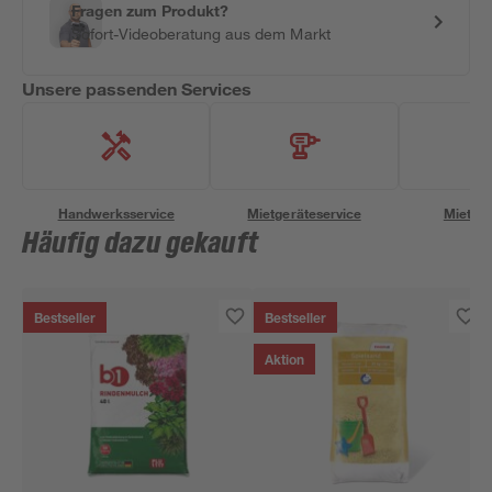
Fragen zum Produkt?
Sofort-Videoberatung aus dem Markt
Unsere passenden Services
Handwerksservice
Mietgeräteservice
Miettra
Häufig dazu gekauft
Bestseller
Bestseller
Aktion