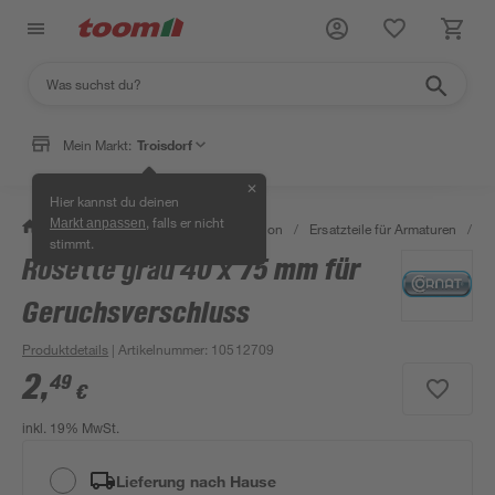
Mein Markt:
Troisdorf
✕
Hier kannst du deinen
, falls er nicht
Markt anpassen
/
Bad & Sanitär
/
Sanitärinstallation
/
Ersatzteile für Armaturen
/
R
stimmt.
Rosette grau 40 x 75 mm für
Geruchsverschluss
Produktdetails
| Artikelnummer
:
10512709
2
,
49
€
inkl. 19% MwSt.
Lieferung nach Hause