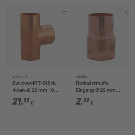
Zickwolff
Kirchhoff
Zwickwolff T-Stück
Reduziermuffe
Innen-Ø 22 mm 10
Eingang Ø 22 mm
Stück
Ausgang Ø 15 mm
21
,
2
,
59
39
€
€