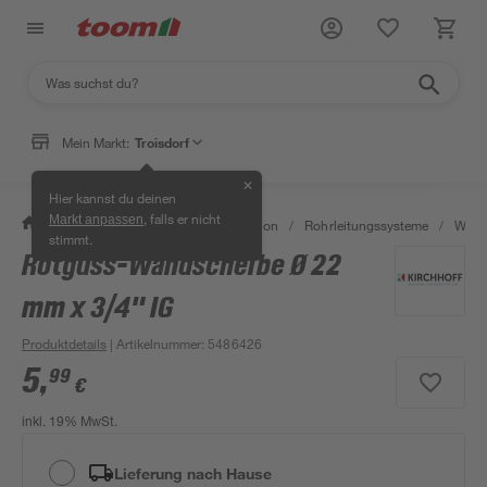
Mein Markt:
Troisdorf
✕
Hier kannst du deinen
, falls er nicht
Markt anpassen
/
Bad & Sanitär
/
Sanitärinstallation
/
Rohrleitungssysteme
/
Wasse
stimmt.
Rotguss-Wandscheibe Ø 22
mm x 3/4" IG
Produktdetails
| Artikelnummer
:
5486426
5
,
99
€
inkl. 19% MwSt.
Lieferung nach Hause