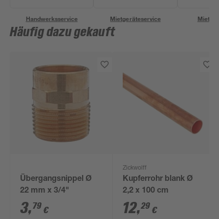
Handwerksservice
Mietgeräteservice
Miettra
Häufig dazu gekauft
Zickwolff
Übergangsnippel Ø
Kupferrohr blank Ø
22 mm x 3/4"
2,2 x 100 cm
3
,
12
,
79
29
€
€