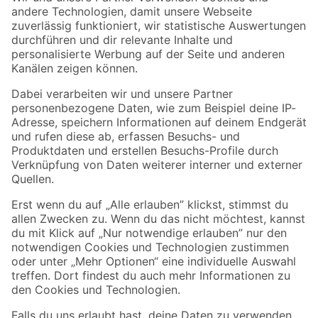
Zur Newsletter Anmeldung
Folge uns
Zahlungsarten
Versandarten
Sicher einkaufen
Jetzt die toom-App herunterladen