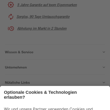
5 Jahre Garantie auf toom Eigenmarken
Sorglos, 90 Tage Umtauschgarantie
Abholung im Markt in 2 Stunden
Wissen & Service
Unternehmen
Nützliche Links
Bleib auf dem Laufenden mit unserem Newsletter
Der toom Newsletter: Keine Angebote und Aktionen mehr verpassen!