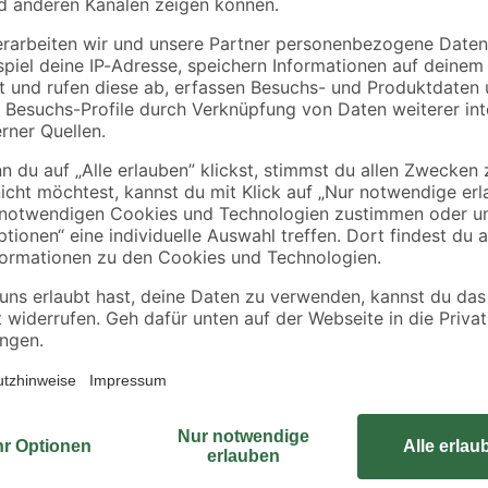
Gutta
binderholz
Sinus
Abstandhalter 'Sinus
Latte sägerau 2000 
90 x
76/18' Kunststoff 20
48 x 24 mm
Stück, inklusive V2A
11
,
1
,
49
78
€
€
Schrauben
0,89 € / Meter
Montieren Sie die 12,5 cm breite 
entsprechendem Durchmesser. Der 
Entstehung von Zugluft wird verhin
Wohnungen. Die Montage erfolgt d
n Wohnungen
Rückschlagklappe besteht aus ver