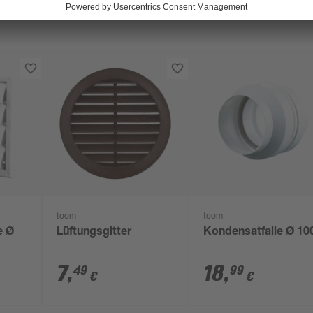
toom
toom
e Ø
Lüftungsgitter
Kondensatfalle Ø 10
7
,
18
,
49
99
€
€