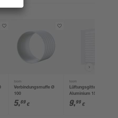
toom
toom
0
Verbindungsmuffe Ø
Lüftungsgitter
100
Aluminium 150 x 215
mm weiß
5
,
9
,
69
99
€
€