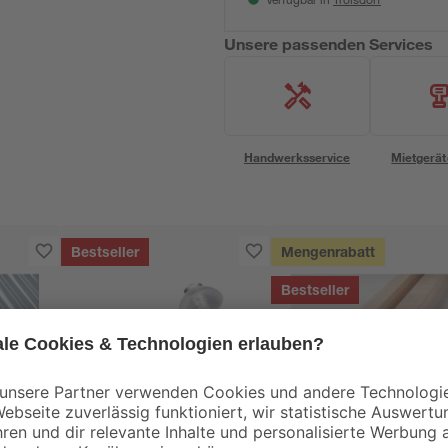
Verfügbar in
Unsere passenden Services
Handwerksservice
Mietgerät
Bestseller
Mengenrabatt
Bestseller