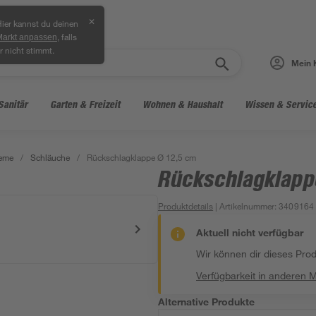
✕
ier kannst du deinen
, falls
Markt anpassen
r nicht stimmt.
Mein 
Sanitär
Garten & Freizeit
Wohnen & Haushalt
Wissen & Servic
teme
/
Schläuche
/
Rückschlagklappe Ø 12,5 cm
Rückschlagklapp
Produktdetails
| Artikelnummer
:
3409164
Aktuell nicht verfügbar
Wir können dir dieses Produ
Verfügbarkeit in anderen 
Alternative Produkte