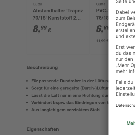
Gutta
Gutta
Abstandhalter 'Trapez
PVC-Wellplatte '
70/18' Kunststoff 20
76/18' klar 200 x 
Stück, inklusive V2A
0,07 cm
8
,
6
,
99
66
€
€
/ m²
Schrauben
11,99 € / Pack
Beschreibung
Für passende Rundrohre in der Lüftungsanlage
Sorgt für eine geregelte (Durch-)Lüftung
Lässt die Luft nur in eine Richtung durch
Verhindert bspw. das Eindringen von kalter Luft i
Aus langlebigem verzinktem Stahl
Eigenschaften