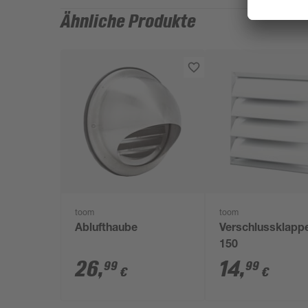
Ähnliche Produkte
toom
toom
Ablufthaube
Verschlussklapp
150
26
,
14
,
99
99
€
€