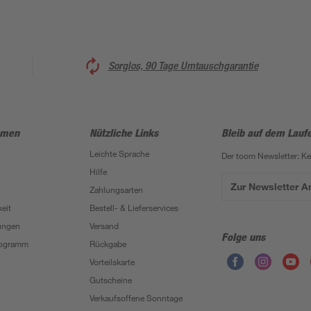
Sorglos, 90 Tage Umtauschgarantie
hmen
Nützliche Links
Bleib auf dem Lauf
Leichte Sprache
Der toom Newsletter: K
Hilfe
Zur Newsletter 
Zahlungsarten
eit
Bestell- & Lieferservices
ungen
Versand
Folge uns
Programm
Rückgabe
Vorteilskarte
Gutscheine
Verkaufsoffene Sonntage