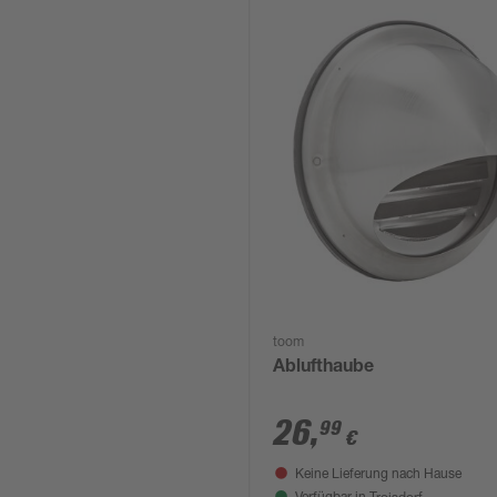
toom
Ablufthaube
26
,
99
€
Keine Lieferung nach Hause
Troisdorf