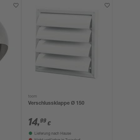
toom
Verschlussklappe Ø 150
14
,
99
€
Lieferung nach Hause
Troisdorf