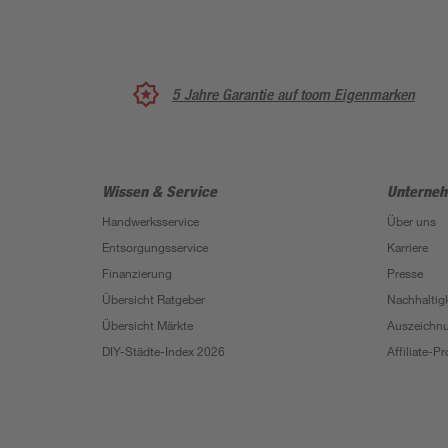
5 Jahre Garantie auf toom Eigenmarken
Wissen & Service
Unterne
Handwerksservice
Über uns
Entsorgungsservice
Karriere
Finanzierung
Presse
Übersicht Ratgeber
Nachhaltigk
Übersicht Märkte
Auszeichn
DIY-Städte-Index 2026
Affiliate-