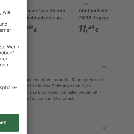
Gutta
Gutta
x
Schraube 4,5 x 45 mm
Abstandhalter 'Sinus
mit Dichtscheibe und
76/18' transparent
Kappe, 100 Stück
100 Stück
15
,
11
,
99
49
€
€
Rückschlagklappe von toom in runde Lüftungsrohre mit
Luftstrom wird so in eine Richtung gelenkt, die
dert oder auch das Eindringen von kalter Außenluft in
urch einfaches Aufstecken. Die robuste
zinktem Stahl.