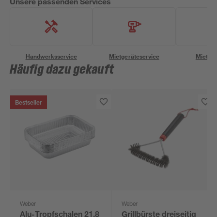
Unsere passenden Services
Handwerksservice
Mietgeräteservice
Miettra
Häufig dazu gekauft
Bestseller
Weber
Weber
Alu-Tropfschalen 21,8
Grillbürste dreiseitig