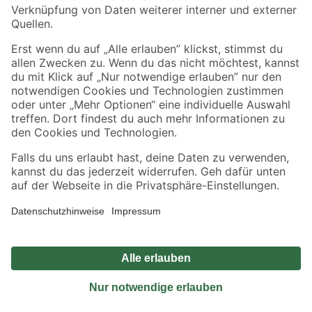
Sicher einkaufen
Jetzt die toom-App herunterladen
Alle Preisangaben in EUR inkl. gesetzl. MwSt.. Die dargestellten Angebote sind unter
Umständen nicht in allen Märkten verfügbar. Die angegebenen Verfügbarkeiten beziehen
sich auf den unter "Mein Markt" ausgewählten toom Baumarkt. Alle Angebote und
Produkte nur solange der Vorrat reicht.
*Paketversand ab 59 € versandkostenfrei, gilt nicht für Artikel mit Speditionsversand, hier
fallen zusätzliche Versandkosten an.
Datenschutz
Privatsphäre
Impressum
AGB
Nutzungsbedingungen
Widerrufsrecht
Vertrag widerrufen
Barrierefreiheit