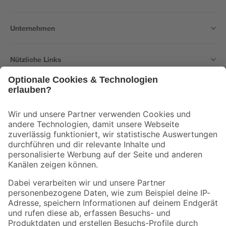
Unternehmen
Nützliche Links
Bleib auf dem Laufenden mit unserem Newsletter
Der toom Newsletter: Keine Angebote und Aktionen mehr verpassen!
Zur Newsletter Anmeldung
Folge uns
Zahlungsarten
Versandarten