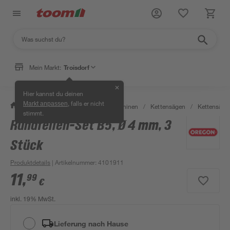
Mein Markt:
Troisdorf
✕
Hier kannst du deinen
, falls er nicht
Markt anpassen
/
Garten & Freizeit
/
Gartenmaschinen
/
Kettensägen
/
Kettensäge
stimmt.
Rundfeilen-Set B5, Ø 4 mm, 3
Stück
Produktdetails
| Artikelnummer
:
4101911
11
,
99
€
inkl. 19% MwSt.
Lieferung nach Hause