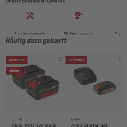
Unsere passenden Services
Handwerksservice
Mietgeräteservice
Miettra
Häufig dazu gekauft
Bestseller
Bestseller
Aktion
Einhell
Einhell
Akku 'PXC-Twinpack
Akku-Starter-Set