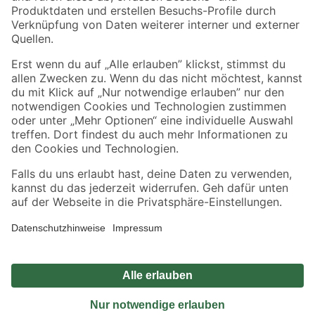
Sicher einkaufen
Jetzt die toom-App herunterladen
Alle Preisangaben in EUR inkl. gesetzl. MwSt.. Die dargestellten Angebote sind unter
Umständen nicht in allen Märkten verfügbar. Die angegebenen Verfügbarkeiten beziehen
sich auf den unter "Mein Markt" ausgewählten toom Baumarkt. Alle Angebote und
Produkte nur solange der Vorrat reicht.
*Paketversand ab 59 € versandkostenfrei, gilt nicht für Artikel mit Speditionsversand, hier
fallen zusätzliche Versandkosten an.
Datenschutz
Privatsphäre
Impressum
AGB
Nutzungsbedingungen
Widerrufsrecht
Vertrag widerrufen
Barrierefreiheit