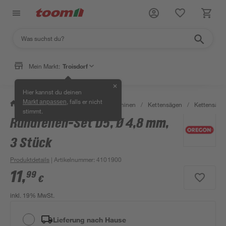
Mein Markt:
Troisdorf
✕
Hier kannst du deinen
, falls er nicht
Markt anpassen
/
Garten & Freizeit
/
Gartenmaschinen
/
Kettensägen
/
Kettensäge
stimmt.
Rundfeilen-Set D5, Ø 4,8 mm,
3 Stück
Produktdetails
| Artikelnummer
:
4101900
11
,
99
€
inkl. 19% MwSt.
Lieferung nach Hause