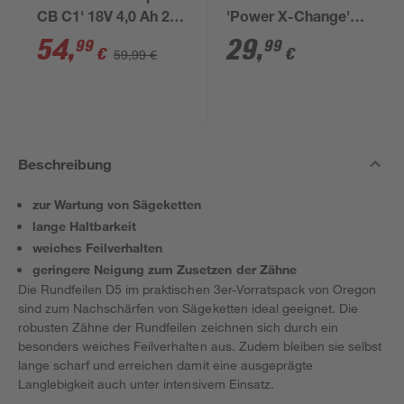
CB C1' 18V 4,0 Ah 2
'Power X-Change'
Stück
Ladegerät und Akku
54
,
29
,
99
99
€
€
59,99 €
18 V 2,5 Ah
Beschreibung
zur Wartung von Sägeketten
lange Haltbarkeit
weiches Feilverhalten
geringere Neigung zum Zusetzen der Zähne
Die Rundfeilen D5 im praktischen 3er-Vorratspack von Oregon
sind zum Nachschärfen von Sägeketten ideal geeignet. Die
robusten Zähne der Rundfeilen zeichnen sich durch ein
besonders weiches Feilverhalten aus. Zudem bleiben sie selbst
lange scharf und erreichen damit eine ausgeprägte
Langlebigkeit auch unter intensivem Einsatz.