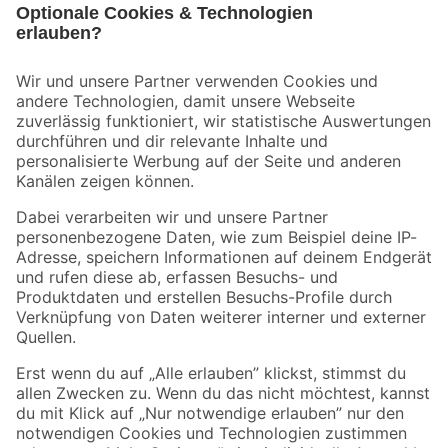
Bleib auf dem Laufenden mit unserem Newsletter
Der toom Newsletter: Keine Angebote und Aktionen mehr verpassen!
Zur Newsletter Anmeldung
Folge uns
Zahlungsarten
Versandarten
Sicher einkaufen
Jetzt die toom-App herunterladen