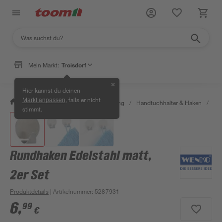
Mein Markt:
Troisdorf
✕
Hier kannst du deinen
, falls er nicht
Markt anpassen
/
Bad & Sanitär
/
Bad-Ausstattung
/
Handtuchhalter & Haken
/
Run
stimmt.
Rundhaken Edelstahl matt,
2er Set
Produktdetails
| Artikelnummer
:
5287931
6
,
99
€