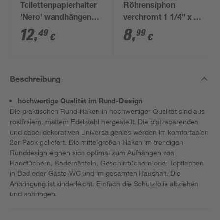
Toilettenpapierhalter
Röhrensiphon
'Nero' wandhängend
verchromt 1 1/4" x 32
schwarz
mm
12
,
8
,
49
99
€
€
Beschreibung
hochwertige Qualität im Rund-Design
Die praktischen Rund-Haken in hochwertiger Qualität sind aus
rostfreiem, mattem Edelstahl hergestellt. Die platzsparenden
und dabei dekorativen Universalgenies werden im komfortablen
2er Pack geliefert. Die mittelgroßen Haken im trendigen
Runddesign eignen sich optimal zum Aufhängen von
Handtüchern, Bademänteln, Geschirrtüchern oder Topflappen
in Bad oder Gäste-WC und im gesamten Haushalt. Die
Anbringung ist kinderleicht. Einfach die Schutzfolie abziehen
und anbringen.