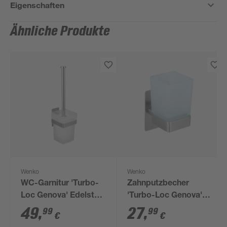
Eigenschaften
Ähnliche Produkte
Wenko
Wenko
WC-Garnitur 'Turbo-
Zahnputzbecher
Loc Genova' Edelstahl
'Turbo-Loc Genova'
matt, Glas satiniert,
Glas satiniert, mit
49
,
27
,
99
99
€
€
inklusive Halterung
Halterung